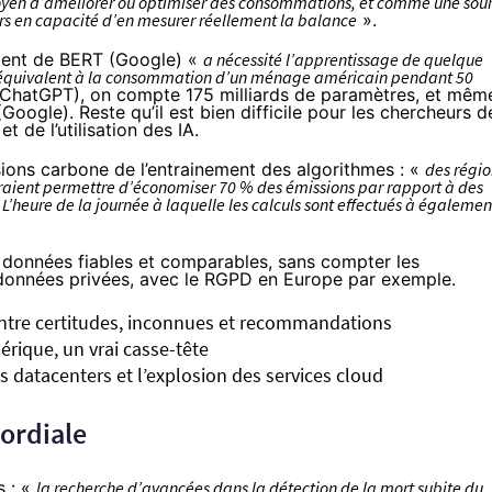
oyen d’améliorer ou optimiser des consommations, et comme une sou
rs en capacité d’en mesurer réellement la balance
».
ment de BERT (Google) «
a nécessité l’apprentissage de quelque
té équivalent à la consommation d’un ménage américain pendant 50
r ChatGPT), on compte 175 milliards de paramètres, et mêm
oogle). Reste qu’il est bien difficile pour les chercheurs d
 de l’utilisation des IA.
sions carbone de l’entrainement des algorithmes : «
des régio
raient permettre d’économiser 70 % des émissions par rapport à des
L’heure de la journée à laquelle les calculs sont effectués à égalemen
des données fiables et comparables, sans compter les
s données privées, avec le RGPD en Europe par exemple.
ntre certitudes, inconnues et recommandations
rique, un vrai casse-tête
 datacenters et l’explosion des services cloud
mordiale
s : «
la recherche d’avancées dans la détection de la mort subite du