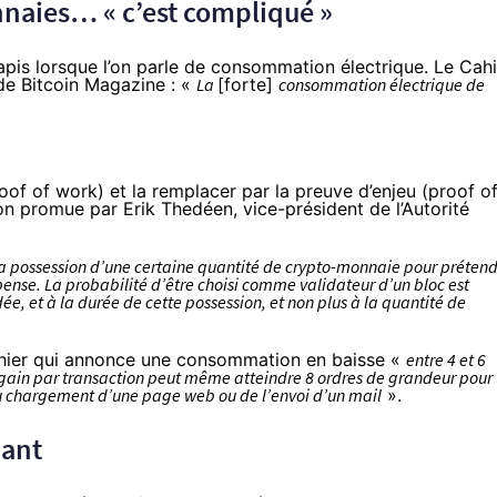
nnaies… « c’est compliqué »
 tapis lorsque l’on parle de consommation électrique. Le Cah
de Bitcoin Magazine : «
La
[forte]
consommation électrique de
roof of work) et la remplacer par la preuve d’enjeu (proof o
on promue par Erik Thedéen, vice-président de l’Autorité
la possession d’une certaine quantité de crypto-monnaie pour préten
ense. La probabilité d’être choisi comme validateur d’un bloc est
, et à la durée de cette possession, et non plus à la quantité de
 cahier qui annonce une consommation en baisse «
entre 4 et 6
gain par transaction peut même atteindre 8 ordres de grandeur pour
u chargement d’une page web ou de l’envoi d’un mail
».
hant