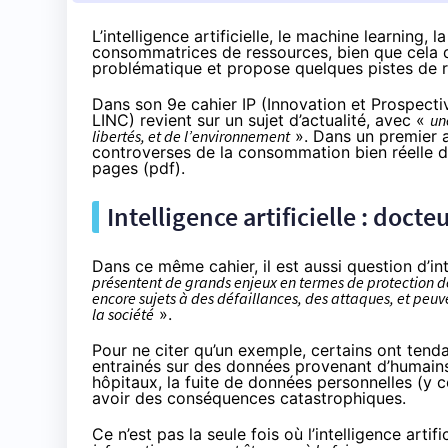
L’intelligence artificielle, le machine learning
consommatrices de ressources, bien que cela d
problématique et propose quelques pistes de ré
Dans son
9e cahier IP
(Innovation et Prospectiv
LINC) revient sur un sujet d’actualité, avec «
un
libertés, et de l’environnement
». Dans un premier 
controverses de la consommation bien réelle d
pages (
pdf
).
Intelligence artificielle : docte
Dans ce même cahier, il est aussi question d’int
présentent de grands enjeux en termes de protection des
encore sujets à des défaillances, des attaques, et peuv
la société
».
Pour ne citer qu’un exemple, certains ont tenda
entrainés sur des données provenant d’humains.
hôpitaux, la fuite de données personnelles (y c
avoir des conséquences catastrophiques.
Ce n’est pas la seule fois où l’intelligence artif