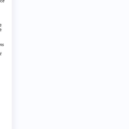
rce
e
e
ns
t