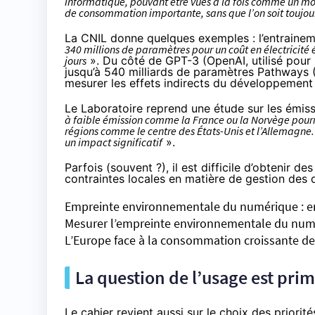
informatique, pouvant être vues à la fois comme un m
de consommation importante, sans que l’on soit toujou
La CNIL donne quelques exemples : l’entraine
340 millions de paramètres pour un coût en électrici
jours
». Du côté de GPT-3 (OpenAI, utilisé pou
jusqu’à 540 milliards de paramètres Pathways (G
mesurer les effets indirects du développement et
Le Laboratoire reprend une étude sur les émis
à faible émission comme la France ou la Norvège pour
régions comme le centre des États-Unis et l’Allemagne. 
un impact significatif
».
Parfois (souvent ?), il est difficile d’obtenir 
contraintes locales en matière de gestion de
Empreinte environnementale du numérique : e
Mesurer l’empreinte environnementale du numé
L’Europe face à la consommation croissante des
La question de l’usage est pri
Le cahier revient aussi sur le choix des priorité