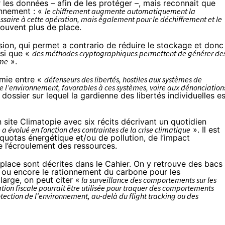
les données – afin de les protéger –, mais reconnait que
onnement : «
le chiffrement augmente automatiquement la
saire à cette opération, mais également pour le déchiffrement et le
souvent plus de place.
sion, qui permet a contrario de réduire le stockage et donc 
ssi que «
des méthodes cryptographiques permettent de générer de
ême
».
omie entre «
défenseurs des libertés, hostiles aux systèmes de
 de l’environnement, favorables à ces systèmes, voire aux dénonciation
dossier sur lequel la gardienne des libertés individuelles es
 site Climatopie
avec six récits décrivant un quotidien
 a évolué en fonction des contraintes de la crise climatique
». Il est
uotas énergétique et/ou de pollution, de l’impact
 l’écroulement des ressources.
place sont décrites dans le Cahier. On y retrouve des bacs
, ou encore le rationnement du carbone pour les
arge, on peut citer «
la surveillance des comportements sur les
tion fiscale pourrait être utilisée pour traquer des comportements
otection de l’environnement, au-delà du flight tracking ou des