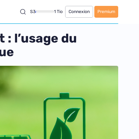
S3
1 Tio
Connexion
Premium
 : l’usage du
que