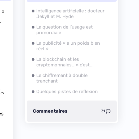
s »
Intelligence artificielle : docteur
Jekyll et M. Hyde
.
La question de l’usage est
primordiale
La publicité « a un poids bien
réel »
La blockchain et les
cryptomonnaies… « c’est
compliqué »
Le chiffrement à double
tranchant
t
Quelques pistes de réflexion
 et
Commentaires
31
es