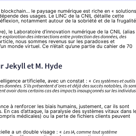
, la blockchain… le paysage numérique est riche en « solution
épende des usages. Le LINC de la CNIL détaille cette
flexion, notamment autour de la sobriété et de la frugalité
e), le Laboratoire d’innovation numérique de la CNIL (alias
e exploration des intersections entre protection des données, des
article, nous sommes revenus sur les
paradoxes et
’un monde virtuel
. Ce n’était qu’une partie du cahier de 70
ur Jekyll et M. Hyde
elligence artificielle, avec un constat : «
Ces systèmes et outils
 données. S’ils présentent d’ores et déjà des succès notables, ils son
ent avoir dans certains cas des impacts insoupçonnés sur les individus
nce à renforcer les biais humains, justement, car ils sont
 En cas d’attaque, la paralysie des systèmes vitaux dans l
ompris médicales) ou la perte de fichiers clients peuvent
icielle a un double visage : «
Les IA, comme tout système