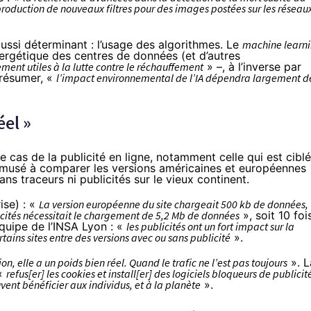
production de nouveaux filtres pour des images postées sur les réseau
 aussi déterminant : l’usage des algorithmes. Le
machine learn
nergétique des centres de données (et d’autres
ement utiles à la lutte contre le réchauffement
» –, à l’inverse par
 résumer, «
l’impact environnemental de l’IA dépendra largement d
éel »
e cas de la publicité en ligne, notamment celle qui est ciblé
amusé à comparer les versions américaines et européennes
ns traceurs ni publicités sur le vieux continent.
ise) : «
La version européenne du site chargeait 500 kb de données,
licités nécessitait le chargement de 5,2 Mb de données
», soit 10 foi
équipe de l’INSA Lyon : «
les publicités ont un fort impact sur la
certains sites entre des versions avec ou sans publicité
».
n, elle a un poids bien réel. Quand le trafic ne l’est pas toujours
». L
 «
refus[er] les cookies et install[er] des logiciels bloqueurs de publicit
vent bénéficier aux individus, et à la planète
».