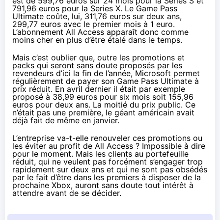
est de 599,76 euros sur 24 mois pour la Series S et
791,96 euros pour la Series X. Le Game Pass
Ultimate
coûte
, lui, 311,76 euros sur deux ans,
299,77 euros avec le premier mois à 1 euro.
L’abonnement All Access apparaît donc comme
moins cher en plus d’être étalé dans le temps.
Mais c’est oublier que, outre les promotions et
packs qui seront sans doute proposés par les
revendeurs d’ici la fin de l’année, Microsoft permet
régulièrement de payer son Game Pass Ultimate à
prix réduit. En avril dernier il était par exemple
proposé à
38,99 euros pour six mois
soit 155,96
euros pour deux ans. La moitié du prix public. Ce
n’était pas une première, le géant américain avait
déjà fait de même
en janvier
.
L’entreprise va-t-elle renouveler ces promotions ou
les éviter au profit de All Access ? Impossible à dire
pour le moment. Mais les clients au portefeuille
réduit, qui ne veulent pas forcément s’engager trop
rapidement sur deux ans et qui ne sont pas obsédés
par le fait d’être dans les premiers à disposer de la
prochaine Xbox, auront sans doute tout intérêt à
attendre avant de se décider.