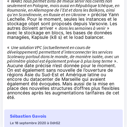
«
WAW1 nous permet ainsi de mieux servir nos clients non
seulement en Pologne, mais aussi en République tchèque, en
Roumanie, en Allemagne de l’Est et dans les Balkans, ainsi
qu’en Scandinavie, en Russie et en Ukraine
» précise Yann
Lechelle. Pour le moment, seules les instances et le
stockage objet sont proposés depuis Varsovie. Les
autres doivent arriver «
dans les semaines à venir
»
avec le stockage en blocs, les bases de données
managées, Kapsule (k8 s) et le load balancer.
«
Une solution VPC (actuellement en cours de
développement) permettant d’interconnecter les services
Scaleway partout dans le monde, de manière isolée, avec un
périmètre global est également prévue à plus long terme
».
Aucune date précise n’est donnée pour le moment.
On est également sans nouvelle de l’ouverture de
régions Asie du Sud-Est et Amérique latine ou
encore du datacenter de Marseille qui avaient
également été évoquées. Mais aussi de la mise en
place des nouvelles structures d’offres plus flexibles
annoncées après
les augmentations tarifaires
de cet
été.
Sébastien Gavois
Le 18 septembre 2020 à 06h52