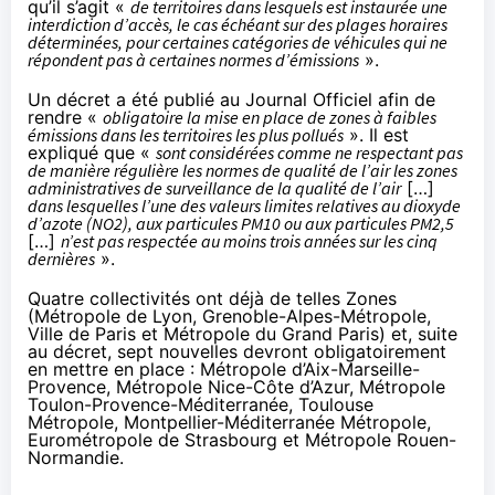
qu’il s’agit «
de territoires dans lesquels est instaurée une
interdiction d’accès, le cas échéant sur des plages horaires
déterminées, pour certaines catégories de véhicules qui ne
répondent pas à certaines normes d’émissions
».
Un décret a été
publié au Journal Officiel
afin de
rendre «
obligatoire la mise en place de zones à faibles
émissions dans les territoires les plus pollués
». Il est
expliqué que «
sont considérées comme ne respectant pas
de manière régulière les normes de qualité de l’air les zones
administratives de surveillance de la qualité de l’air
[…]
dans lesquelles l’une des valeurs limites relatives au dioxyde
d’azote (NO2), aux particules PM10 ou aux particules PM2,5
[…]
n’est pas respectée au moins trois années sur les cinq
dernières
».
Quatre collectivités ont déjà de telles Zones
(Métropole de Lyon, Grenoble-Alpes-Métropole,
Ville de Paris et Métropole du Grand Paris) et, suite
au décret, sept nouvelles devront obligatoirement
en mettre en place : Métropole d’Aix-Marseille-
Provence, Métropole Nice-Côte d’Azur, Métropole
Toulon-Provence-Méditerranée, Toulouse
Métropole, Montpellier-Méditerranée Métropole,
Eurométropole de Strasbourg et Métropole Rouen-
Normandie.