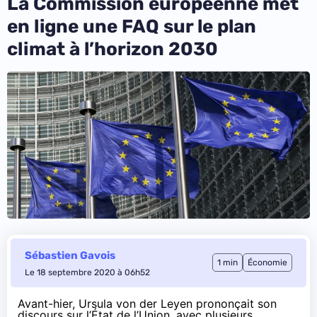
La Commission européenne met
en ligne une FAQ sur le plan
climat à l’horizon 2030
Sébastien Gavois
1 min
Économie
Le 18 septembre 2020 à 06h52
Avant-hier, Ursula von der Leyen prononçait son
discours sur l’État de l’Union, avec plusieurs