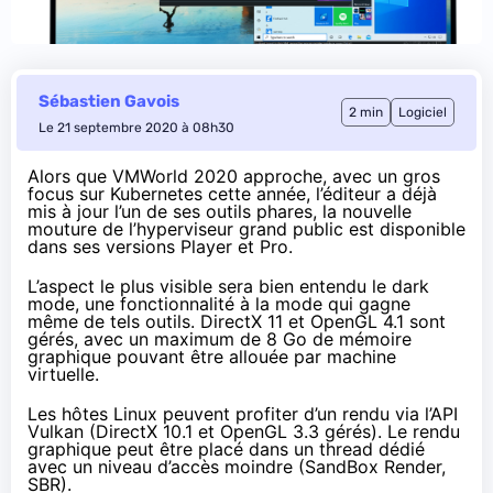
Sébastien Gavois
2 min
Logiciel
Le 21 septembre 2020 à 08h30
Alors que
VMWorld 2020
approche, avec un gros
focus
sur Kubernetes
cette année, l’éditeur a déjà
mis à jour l’un de ses outils phares, la nouvelle
mouture de l’hyperviseur grand public
est disponible
dans ses versions
Player
et
Pro
.
L’aspect le plus visible sera bien entendu le dark
mode, une fonctionnalité à la mode qui gagne
même de tels outils. DirectX 11 et OpenGL 4.1 sont
gérés, avec un maximum de 8 Go de mémoire
graphique pouvant être allouée par machine
virtuelle.
Les hôtes Linux peuvent profiter d’un rendu via l’API
Vulkan (DirectX 10.1 et OpenGL 3.3 gérés). Le rendu
graphique peut être placé dans un thread dédié
avec un niveau d’accès moindre (SandBox Render,
SBR).