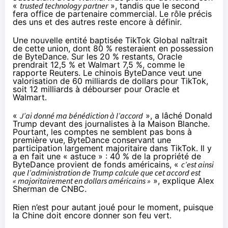
«
trusted technology partner
», tandis que le second
fera office de partenaire commercial. Le rôle précis
des uns et des autres reste encore à définir.
Une nouvelle entité baptisée TikTok Global naîtrait
de cette union, dont 80 % resteraient en possession
de ByteDance. Sur les 20 % restants, Oracle
prendrait 12,5 % et Walmart 7,5 %,
comme le
rapporte Reuters
. Le chinois ByteDance veut une
valorisation de 60 milliards de dollars pour TikTok,
soit 12 milliards à débourser pour Oracle et
Walmart.
«
J’ai donné ma bénédiction à l’accord
», a lâché Donald
Trump devant des journalistes à la Maison Blanche.
Pourtant, les comptes ne semblent pas bons à
première vue, ByteDance conservant une
participation largement majoritaire dans TikTok. Il y
a en fait une « astuce » : 40 % de la propriété de
ByteDance provient de fonds américains, «
c’est ainsi
que l’administration de Trump calcule que cet accord est
« majoritairement en dollars américains »
»,
explique Alex
Sherman de CNBC
.
Rien n’est pour autant joué pour le moment, puisque
la Chine doit encore donner son feu vert.