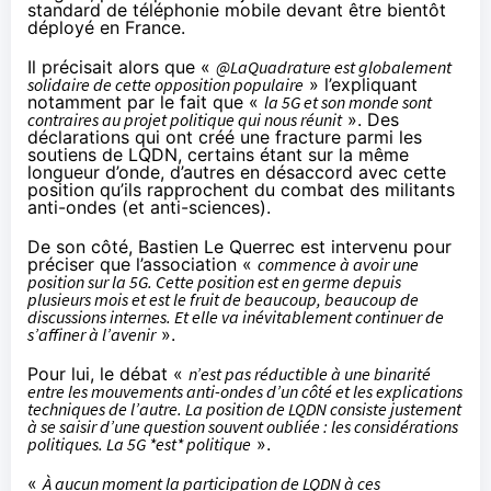
standard de téléphonie mobile devant être bientôt
déployé en France.
Il précisait
alors que «
@LaQuadrature est globalement
solidaire de cette opposition populaire
» l’expliquant
notamment par le fait que «
la 5G et son monde sont
contraires au projet politique qui nous réunit
». Des
déclarations qui ont créé une fracture parmi les
soutiens de LQDN, certains étant sur la même
longueur d’onde, d’autres en désaccord avec cette
position qu’ils rapprochent du combat des militants
anti-ondes (et anti-sciences).
De son côté, Bastien Le Querrec
est intervenu
pour
préciser que l’association «
commence à avoir une
position sur la 5G. Cette position est en germe depuis
plusieurs mois et est le fruit de beaucoup, beaucoup de
discussions internes. Et elle va inévitablement continuer de
s’affiner à l’avenir
».
Pour lui, le débat «
n’est pas réductible à une binarité
entre les mouvements anti-ondes d’un côté et les explications
techniques de l’autre. La position de LQDN consiste justement
à se saisir d’une question souvent oubliée : les considérations
politiques. La 5G *est* politique
».
«
À aucun moment la participation de LQDN à ces