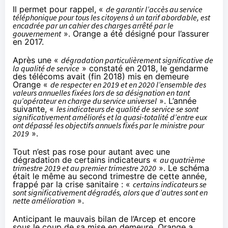
Il permet pour rappel, «
de garantir l’accès au service
téléphonique pour tous les citoyens à un tarif abordable, est
encadrée par un cahier des charges arrêté par le
gouvernement
». Orange a été désigné pour l’assurer
en 2017
.
Après une «
dégradation particulièrement significative de
la qualité de service
» constaté en 2018, le gendarme
des télécoms avait (fin 2018)
mis en demeure
Orange
«
de respecter en 2019 et en 2020 l’ensemble des
valeurs annuelles fixées lors de sa désignation en tant
qu’opérateur en charge du service universel
». L’année
suivante, «
les indicateurs de qualité de service se sont
significativement améliorés et la quasi-totalité d’entre eux
ont dépassé les objectifs annuels fixés par le ministre pour
2019
».
Tout n’est pas rose pour autant avec une
dégradation de certains indicateurs «
au quatrième
trimestre 2019 et au premier trimestre 2020
». Le schéma
était le même au
second trimestre de cette année
,
frappé par la crise sanitaire : «
certains indicateurs se
sont significativement dégradés, alors que d’autres sont en
nette amélioration
».
Anticipant le mauvais bilan de l’Arcep et encore
sous le coup de sa mise en demeure, Orange a