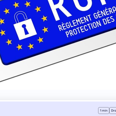
1 min
Dro