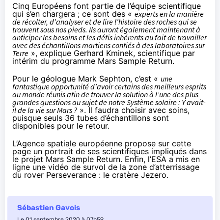
Cinq Européens font partie de l’équipe scientifique
qui s’en chargera ; ce sont des «
experts en la manière
de récolter, d’analyser et de lire l’histoire des roches qui se
trouvent sous nos pieds. Ils auront également maintenant à
anticiper les besoins et les défis inhérents au fait de travailler
avec des échantillons martiens confiés à des laboratoires sur
Terre
», explique Gerhard Kminek, scientifique par
intérim du programme Mars Sample Return.
Pour le géologue Mark Sephton, c’est «
une
fantastique opportunité d’avoir certains des meilleurs esprits
au monde réunis afin de trouver la solution à l’une des plus
grandes questions au sujet de notre Système solaire : Y avait-
il de la vie sur Mars ?
». Il faudra choisir avec soins,
puisque seuls 36 tubes d’échantillons sont
disponibles pour le retour.
L’Agence spatiale européenne propose sur
cette
page
un portrait de ses scientifiques impliqués dans
le projet Mars Sample Return. Enfin, l’ESA a mis en
ligne
une vidéo
de survol de la zone d’atterrissage
du rover Perseverance : le cratère Jezero.
Sébastien Gavois
Le 01 septembre 2020 à 07h59