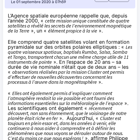
Le 01 septembre 2020 à 07h59
L’Agence spatiale européenne
rappelle
que, depuis
l’année 2000, «
cette mission unique constituée de quatre
satellites a révélé les secrets de l’environnement magnétique
de la Terre
», un «
élément propice à la vie
».
Elle comprend quatre satellites volant en formation
pyramidale sur des orbites polaires elliptiques : «
Les
quatre vaisseaux spatiaux, baptisés Rumba, Salsa, Samba
et Tango, transportent chacun une même charge utile de 11
instruments de pointe
». En l’espace de 20 ans – sa
durée de vie nominale n’était que de deux ans – les
«
observations réalisées par la mission Cluster ont permis
d’effectuer de nouvelles découvertes concernant les
processus à l’œuvre dans la magnétosphère
».
«
Elles ont également permis d’expliquer comment
l’atmosphère rendait la vie possible et ont fourni des
informations essentielles sur la météorologie de l’espace
».
Les scientifiques ont également «
récemment
découvert, non sans étonnement, que le voisinage de notre
planète était riche en fer
». Aujourd’hui, «
Cluster est
toujours en plein essor et, dans les années à venir, elle
continuera à nous aider à comprendre et à définir les
phénomènes que nous voyons se dérouler autour de nous.
C’est du moins ce que nous espérons !
», affirme Philippe