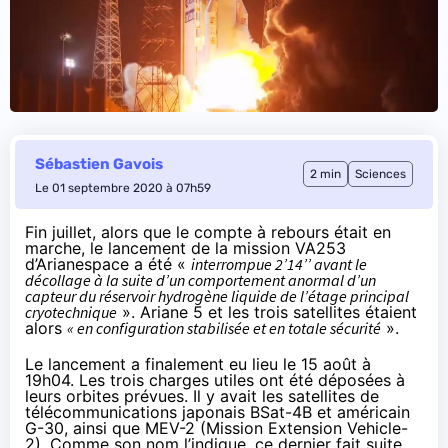
Sébastien Gavois
2 min
Sciences
Le 01 septembre 2020 à 07h59
Fin juillet, alors que le compte à rebours était en
marche, le lancement de la
mission VA253
d’Arianespace
a été
«
interrompue 2’14’’ avant le
décollage à la suite d’un comportement anormal d’un
capteur du réservoir hydrogène liquide de l’étage principal
cryotechnique
». Ariane 5 et les trois satellites étaient
alors
« en configuration stabilisée et en totale sécurité
».
Le lancement a finalement eu lieu
le 15 août à
19h04
. Les trois charges utiles ont été déposées à
leurs orbites prévues. Il y avait les satellites de
télécommunications japonais BSat-4B et américain
G-30, ainsi que MEV-2 (Mission Extension Vehicle-
2). Comme son nom l’indique, ce dernier fait suite