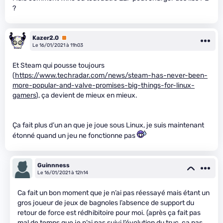
?
Kazer2.0
Premium
Le 16/01/2021 à 11h03
Et Steam qui pousse toujours
(
https://www.techradar.com/news/steam-has-never-been-
more-popular-and-valve-promises-big-things-for-linux-
gamers
), ça devient de mieux en mieux.
Ça fait plus d’un an que je joue sous Linux, je suis maintenant
étonné quand un jeu ne fonctionne pas
Guinnness
Le 16/01/2021 à 12h14
Ca fait un bon moment que je n’ai pas réessayé mais étant un
gros joueur de jeux de bagnoles l’absence de support du
retour de force est rédhibitoire pour moi. (après ça fait pas
mal de temps que je n’ai pas suivi l’évolution du truc, ça pas