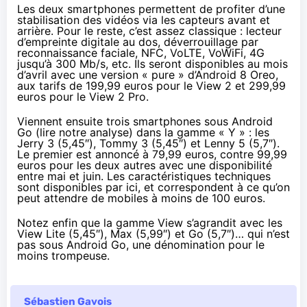
Les deux smartphones permettent de profiter d’une
stabilisation des vidéos via les capteurs avant et
arrière. Pour le reste, c’est assez classique : lecteur
d’empreinte digitale au dos, déverrouillage par
reconnaissance faciale, NFC, VoLTE, VoWiFi, 4G
jusqu’à 300 Mb/s, etc. Ils seront disponibles au mois
d’avril avec une version « pure » d’Android 8 Oreo,
aux tarifs de 199,99 euros pour le View 2 et 299,99
euros pour le View 2 Pro.
Viennent ensuite trois smartphones sous Android
Go (lire
notre analyse
) dans la gamme « Y » : les
Jerry 3 (5,45″), Tommy 3 (5,45″) et Lenny 5 (5,7″).
Le premier est annoncé à 79,99 euros, contre 99,99
euros pour les deux autres avec une disponibilité
entre mai et juin. Les caractéristiques techniques
sont disponibles
par ici
, et correspondent à ce qu’on
peut attendre de mobiles à moins de 100 euros.
Notez enfin que la gamme View s’agrandit avec les
View Lite (5,45″), Max (5,99″) et Go (5,7″)… qui n’est
pas sous Android Go, une dénomination pour le
moins trompeuse.
Sébastien Gavois