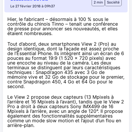
2 min
Société
Le 27 février 2018 à 09h37
Hier, le fabricant – désormais à
100 % sous le
contrôle du chinois Tinno
– tenait une conférence
de presse pour annoncer ses nouveautés, et elles
étaient nombreuses.
Tout d’abord, deux smartphones View 2 (Pro) au
design identique, dont la façade est assez proche
de l’Essential Phone. Ils intègrent ainsi un écran de 6
pouces au format 19:9 (1 520 x 720 pixels) avec
une encoche au niveau de la caméra. Les deux
terminaux se distinguent par leurs caractéristiques
techniques :
Snapdragon 435
avec 3 Go de
mémoire vive et 32 Go de stockage pour le premier,
contre
Snapdragon 450
, 4 Go et 64 Go pour le
second.
Le View 2 propose deux capteurs (13 Mpixels à
l’arrière et 16 Mpixels à l’avant), tandis que le View 2
Pro a droit à deux capteurs Sony IMX499 de 16
Mpixels à l’arrière, avec un angle de 120°. Il propose
également des fonctionnalités supplémentaires
comme un mode slow motion et l’ajout d’un flou en
arrière-plan.