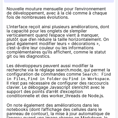
Nouvelle mouture mensuelle pour l’environnement
de développement, avec à la clé comme à chaque
fois
de nombreuses évolutions
.
L’interface reçoit ainsi plusieurs améliorations, dont
la capacité pour les onglets de s’empiler
verticalement quand l’espace vient à manquer,
plutôt que d’en réduire la taille horizontalement. On
peut également modifier leurs « décorations »,
c’est-à-dire leur couleur ou les informations
complémentaires qu’ils affichent, comme le statut
git ou les diagnostics.
Les développeurs peuvent aussi modifier la
recherche via le réglage search.mode, qui permet la
configuration de commandes comme
Search: Find
,
ou
.
in Files
Find in Folder
Find in Workspace
Il n’est pas nécessaire de configurer des raccourcis
clavier. Le débogage Javascript s’enrichit avec le
support des points d’arrêt d’exception
conditionnelle et des worker_threads de Node.js.
On note également des améliorations dans les
notebooks (dont l’affichage des cellules dans le
panneau de contour), la mise à jour automatique de
l’aperçu quand une image change en Markdown, le