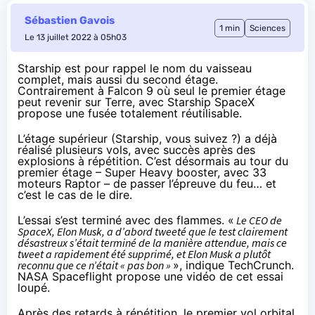
Sébastien Gavois
1 min
Sciences
Le 13 juillet 2022 à 05h03
Starship est pour rappel le nom du vaisseau
complet, mais aussi du second étage.
Contrairement à Falcon 9 où seul le premier étage
peut revenir sur Terre, avec Starship SpaceX
propose une fusée totalement réutilisable.
L’étage supérieur (Starship, vous suivez ?) a déjà
réalisé plusieurs vols, avec succès après des
explosions à répétition. C’est désormais au tour du
premier étage – Super Heavy booster, avec 33
moteurs Raptor – de passer l’épreuve du feu… et
c’est le cas de le dire.
L’essai s’est terminé avec des flammes. «
Le CEO de
SpaceX, Elon Musk, a d’abord tweeté que le test clairement
désastreux s’était terminé de la manière attendue, mais ce
tweet a rapidement été supprimé, et Elon Musk a plutôt
reconnu que ce n’était « pas bon »
»,
indique TechCrunch
.
NASA Spaceflight propose
une vidéo de cet essai
loupé
.
Après des retards à répétition, le premier vol orbital