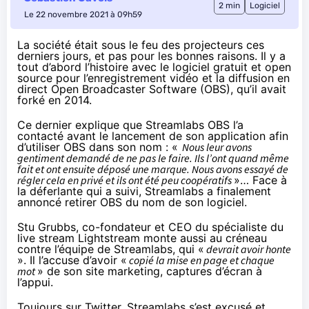
2 min
Logiciel
Le 22 novembre 2021 à 09h59
La société était sous le feu des projecteurs ces
derniers jours, et pas pour les bonnes raisons. Il y a
tout d’abord l’histoire avec le logiciel gratuit et open
source pour l’enregistrement vidéo et la diffusion en
direct Open Broadcaster Software (
OBS
), qu’il avait
forké
en 2014.
Ce dernier
explique
que Streamlabs OBS l’a
contacté avant le lancement de son application afin
d’utiliser OBS dans son nom : «
Nous leur avons
gentiment demandé de ne pas le faire. Ils l’ont quand même
fait et ont ensuite déposé une marque. Nous avons essayé de
régler cela en privé et ils ont été peu coopératifs
»… Face à
la déferlante qui a suivi, Streamlabs a
finalement
annoncé
retirer OBS du nom de son logiciel.
Stu Grubbs, co-fondateur et CEO du spécialiste du
live stream
Lightstream
monte aussi au créneau
contre l’équipe de Streamlabs, qui «
devrait avoir honte
». Il l’accuse d’avoir «
copié la mise en page et chaque
mot
» de son site marketing, captures d’écran à
l’appui.
Toujours sur Twitter, Streamlabs
s’est excusé
et