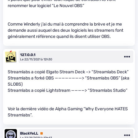
renommer leur logiciel “Le Nouvel OBS”
Comme Winderly j’ai du mal à comprendre la brève et je me
demande aussi auquel des deux logiciels les streamers font
généralement référence quand ils disent utiliser OBS.
127.0.0.1
Le 22/11/2021 à 12h30
Streamlabs a copié Elgato Stream Deck –> “Streamlabs Deck”
Streamlabs a forké OBS ————————> “Streamlabs OBS” (aka
SLOBS)
Streamlabs a copié Lightstream ————> “Streamlabs Studio”
Voir la dernière vidéo de Alpha Gaming “Why Everyone HATES
Streamlabs”.
BlackYeLL
Premium
Le 22/11/2021 à 12h43