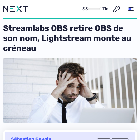
S3
1 Tio
Streamlabs OBS retire OBS de
son nom, Lightstream monte au
créneau
Sébastien Gavois