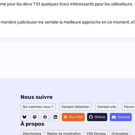
e pour les devs ? Et quelques trucs intéressants ppur les utilisateurs,
 de manière judicieuse me semble la meilleure approche en ce moment, et
Nous suivre
Qui sommes nous ?
Contact rédaction
Contact site
Forum
Flux RSS
GitHub
Discord
À propos
Déontologie
Règles de modération
FAQ Storage
Changelog