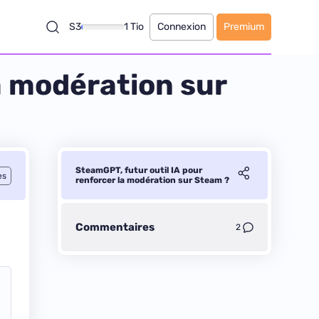
S3
1 Tio
Connexion
Premium
a modération sur
SteamGPT, futur outil IA pour
es
renforcer la modération sur Steam ?
Commentaires
2