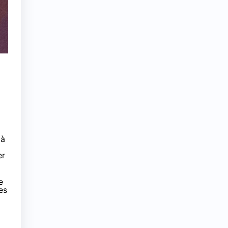
 à
er
e
es