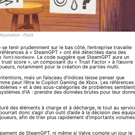
Illustration : Flock
 se tenir prudemment sur le bas côté, l’entreprise travaille
es références à « SteamGPT » ont été
détectées
dans des
te
Tom’s Hardware
. Le code suggère que SteamGPT aura un
 trust score », un composant du «
Trust Factor
» à l’œuvre
 joueurs, notamment pour la création de parties multi.
intentions, mais un faisceau d’indices laisse penser que
mme peut l’être le Copilot Gaming de Xbox. Les références
roblèmes » et à des sous-catégories de problèmes semblent
systèmes d’IA : prendre des données brutes pour leur donn
turé des éléments à charge et à décharge, le tout au servic
pourrait donc s’agir d’un outil d’aide à la décision des équip
oueurs, afin de trier plus rapidement d’importants volumes
loppement de SteamGPT, ni même si Valve compte un jour le