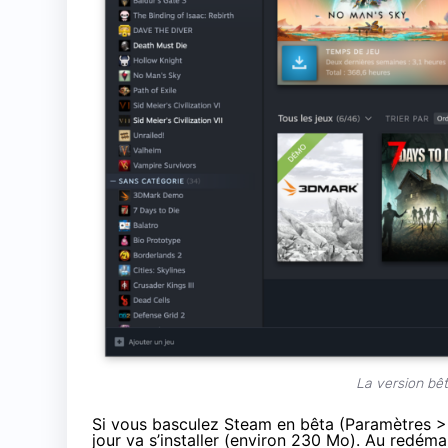
La version bê
Si vous basculez Steam en bêta (Paramètres > 
jour va s’installer (environ 230 Mo). Au redém