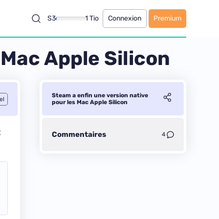
S3
1 Tio
Connexion
Premium
 Mac Apple Silicon
Steam a enfin une version native
el
pour les Mac Apple Silicon
t
Commentaires
4