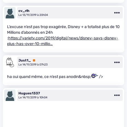
cv_rlh
Le 13/11/2019 à 20h04
L’excuse n’est pas trop exagérée, Disney + a totalisé plus de 10
Millions d’abonnés en 24h
:
https://variety.com/2019/digital/news/disney-says-disney-
plus-has-over-10-millio…
Just1_
Premium
Le 14/11/2019 à 07h23
ha oui quand même, ce n’est pas anodin&nbsp;
" />
Hugues1337
Le 14/11/2019 à 10h04