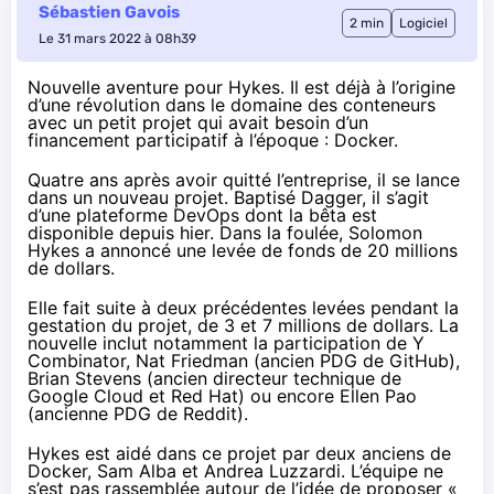
Sébastien Gavois
2 min
Logiciel
Le 31 mars 2022 à 08h39
Nouvelle aventure pour Hykes. Il est déjà à l’origine
d’une révolution dans le domaine des conteneurs
avec un petit projet qui avait besoin d’un
financement participatif à l’époque : Docker.
Quatre ans après avoir quitté l’entreprise, il se lance
dans un nouveau projet. Baptisé Dagger, il s’agit
d’une plateforme DevOps
dont la bêta est
disponible depuis hier. Dans la foulée, Solomon
Hykes a annoncé une
levée de fonds de 20 millions
de dollars
.
Elle fait suite à deux précédentes levées pendant la
gestation du projet, de 3 et 7 millions de dollars. La
nouvelle inclut notamment la participation de Y
Combinator, Nat Friedman (ancien PDG de GitHub),
Brian Stevens (ancien directeur technique de
Google Cloud et Red Hat) ou encore Ellen Pao
(ancienne PDG de Reddit).
Hykes est aidé dans ce projet par deux anciens de
Docker, Sam Alba et Andrea Luzzardi. L’équipe ne
s’est pas rassemblée autour de l’idée de proposer «