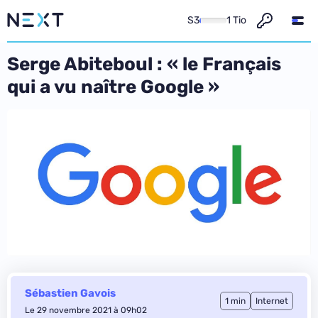
S3
1 Tio
Serge Abiteboul : « le Français
qui a vu naître Google »
Sébastien Gavois
1 min
Internet
Le 29 novembre 2021 à 09h02