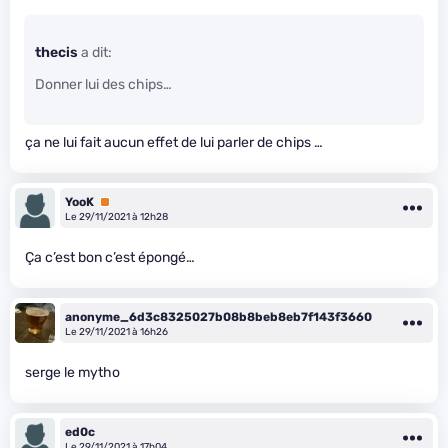
thecis
a dit:
Donner lui des chips…
ça ne lui fait aucun effet de lui parler de chips …
YooK
Premium
Le 29/11/2021 à 12h28
Ça c’est bon c’est épongé…
anonyme_6d3c8325027b08b8beb8eb7f143f3660
Le 29/11/2021 à 16h26
serge le mytho
ed0c
Le 29/11/2021 à 17h04