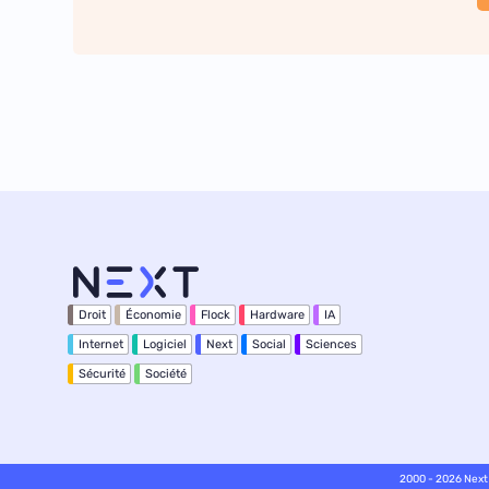
Droit
Économie
Flock
Hardware
IA
Internet
Logiciel
Next
Social
Sciences
Sécurité
Société
2000 - 2026 Next