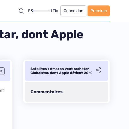
S3
1 Tio
Connexion
Premium
tar, dont Apple
Satellites : Amazon veut racheter
et
Globalstar, dont Apple détient 20 %
nt
Commentaires