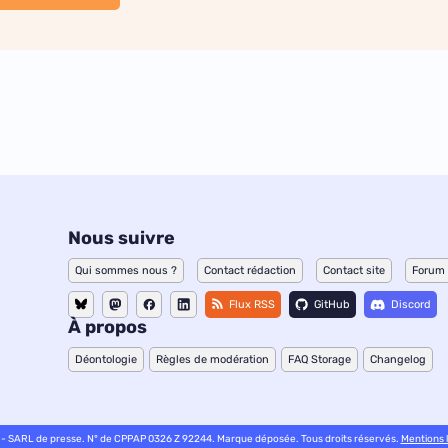
Nous suivre
Qui sommes nous ?
Contact rédaction
Contact site
Forum
Flux RSS
GitHub
Discord
À propos
Déontologie
Règles de modération
FAQ Storage
Changelog
 - SARL de presse. N° de CPPAP 0326 Z 92244. Marque déposée. Tous droits réservés.
Mentions 