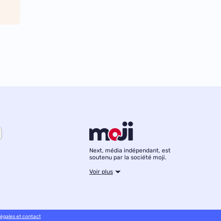
Next, média indépendant, est
soutenu par la société moji.
Voir plus
légales et contact