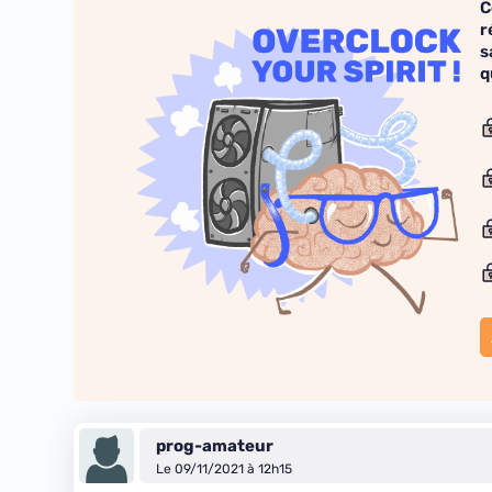
C
r
s
q
prog-amateur
Le 09/11/2021 à 12h15