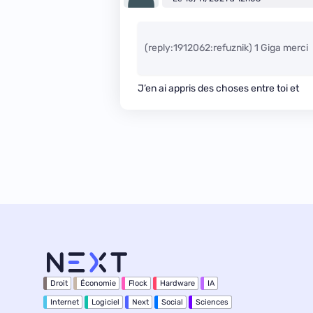
(reply:1912062:refuznik) 1 Giga merci
J’en ai appris des choses entre toi et
Droit
Économie
Flock
Hardware
IA
Internet
Logiciel
Next
Social
Sciences