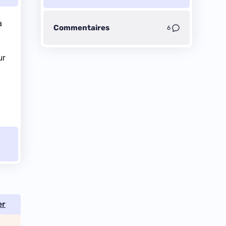
a
Commentaires
6
ur
er