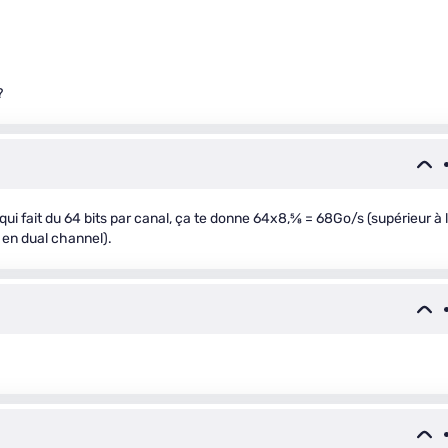
?
C qui fait du 64 bits par canal, ça te donne 64x8,
5
⁄
8
= 68Go/s (supérieur à 
 en dual channel).