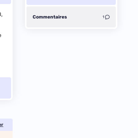
3
,
Commentaires
1
e
er