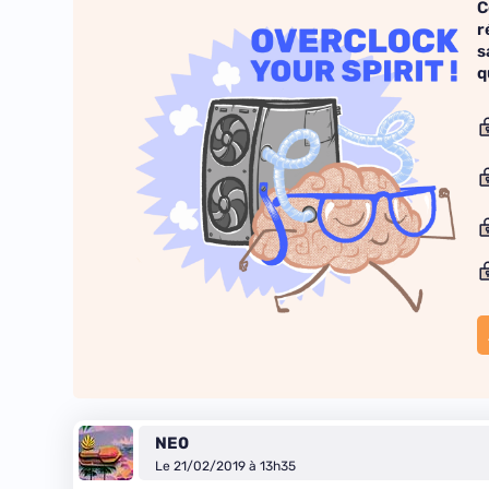
C
r
s
q
NE0
Le 21/02/2019 à 13h35