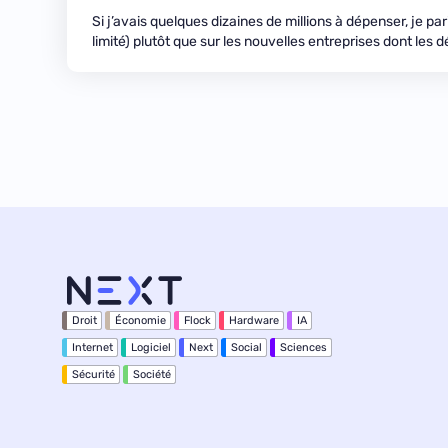
Si j’avais quelques dizaines de millions à dépenser, je par
limité) plutôt que sur les nouvelles entreprises dont les d
Droit
Économie
Flock
Hardware
IA
Internet
Logiciel
Next
Social
Sciences
Sécurité
Société