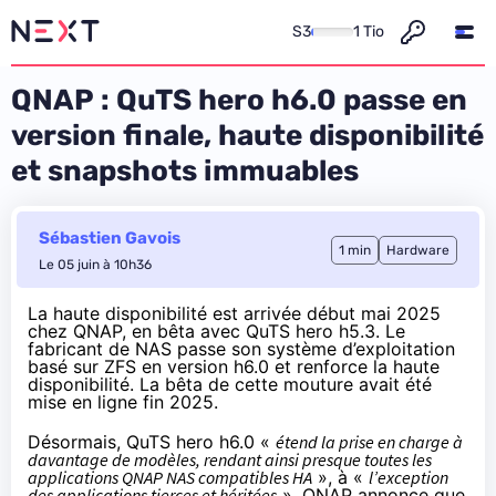
S3
1 Tio
QNAP : QuTS hero h6.0 passe en
version finale, haute disponibilité
et snapshots immuables
Sébastien Gavois
1 min
Hardware
Le 05 juin à 10h36
La haute disponibilité est arrivée début mai 2025
chez QNAP, en bêta avec QuTS hero h5.3. Le
fabricant de NAS passe son système d’exploitation
basé sur ZFS en version h6.0 et renforce la haute
disponibilité. La bêta de cette mouture avait été
mise en ligne fin 2025
.
Désormais, QuTS hero h6.0 «
étend la prise en charge à
davantage de modèles, rendant ainsi presque toutes les
applications QNAP NAS compatibles HA
», à «
l’exception
des applications tierces et héritées
». QNAP annonce que