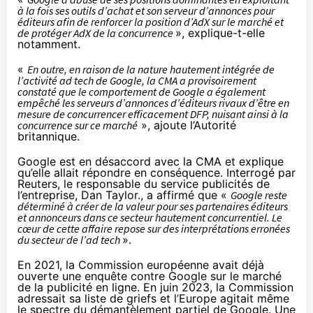
à la fois ses outils d’achat et son serveur d’annonces pour
éditeurs afin de renforcer la position d’AdX sur le marché et
de protéger AdX de la concurrence
», explique-t-elle
notamment.
«
En outre, en raison de la nature hautement intégrée de
l’activité ad tech de Google, la CMA a provisoirement
constaté que le comportement de Google a également
empêché les serveurs d’annonces d’éditeurs rivaux d’être en
mesure de concurrencer efficacement DFP, nuisant ainsi à la
concurrence sur ce marché
», ajoute l’Autorité
britannique.
Google est en désaccord avec la CMA et explique
qu’elle allait répondre en conséquence. Interrogé par
Reuters, le responsable du service publicités de
l’entreprise, Dan Taylor., a affirmé que «
Google reste
déterminé à créer de la valeur pour ses partenaires éditeurs
et annonceurs dans ce secteur hautement concurrentiel. Le
cœur de cette affaire repose sur des interprétations erronées
du secteur de l’ad tech
».
En 2021
, la Commission européenne avait déjà
ouverte une enquête contre Google sur le marché
de la publicité en ligne. En juin 2023, la Commission
adressait sa
liste de griefs
et l’Europe agitait même
le spectre du
démantèlement partiel de Google
. Une