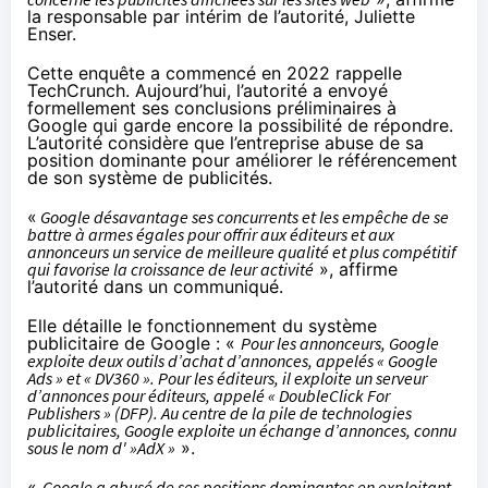
la responsable par intérim de l’autorité, Juliette
Enser.
Cette enquête a
commencé
en 2022 rappelle
TechCrunch. Aujourd’hui, l’autorité a envoyé
formellement ses conclusions préliminaires à
Google qui garde encore la possibilité de répondre.
L’autorité considère que l’entreprise abuse de sa
position dominante pour améliorer le référencement
de son système de publicités.
«
Google désavantage ses concurrents et les empêche de se
battre à armes égales pour offrir aux éditeurs et aux
annonceurs un service de meilleure qualité et plus compétitif
qui favorise la croissance de leur activité
»,
affirme
l’autorité dans un communiqué.
Elle détaille le fonctionnement du système
publicitaire de Google : «
Pour les annonceurs, Google
exploite deux outils d’achat d’annonces, appelés « Google
Ads » et « DV360 ». Pour les éditeurs, il exploite un serveur
d’annonces pour éditeurs, appelé « DoubleClick For
Publishers » (DFP). Au centre de la pile de technologies
publicitaires, Google exploite un échange d’annonces, connu
sous le nom d' »AdX »
».
«
Google a abusé de ses positions dominantes en exploitant