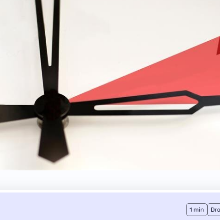
1 min
Dro