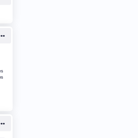
es
ns