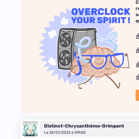
C
r
s
q
Distinct-Chrysanthème-Grimpant
Le 25/01/2022 à 09h25