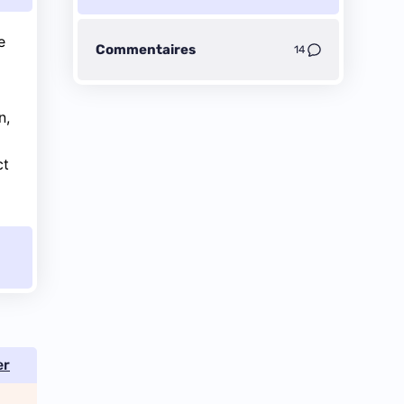
e
Commentaires
14
n,
ct
er