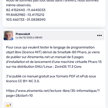
Nous ne sommes pas tout seuls dans l’univers, nous sommes
même observés.
82.4152440 -11.6445033
99.8482980 -13.4175212
103.460733 -31.0838590
FrancoisA
Le 06/12/2025 à 08h00
Pour ceux qui veulent tester le langage de programmation
objet libre (licence MIT) dérivé de Smaltalk-80 Pharo, je viens
de publier sur Atramenta.net un manuel de 5 pages
d'installation et de lancement d'une machine virtuelle Pharo 13
sur ma distribution GNU/Linux : ZorinOS 17.3 Core.
J'ai publié ce manuel gratuit aux formats PDF et ePub sous
licence CC BY-NC 3.0.
https://www.atramenta.net/lecture-libre/35-informatique/?
page=2&start=10
1