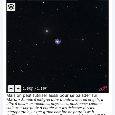
1.193°
×
1.199°
Mais on peut l’
u
t
iliser
aussi pour se balader sur
Mars. «
Simple à intégrer dans d’autres sites ou projets, il
offre à tous
–
astronomes, physiciens, passionnés comme
curieux
–
une porte d’entrée vers les richesses du ciel.
Interopérable, un très grand nombre de portails web