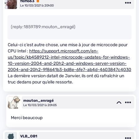
floflo63
Premium
Le 10/03/2021 à 20h00
(reply:1859789:mouton_enragé)
Celui-ci c’est autre chose, une mise à jour de microcode pour
CPU Intel :
https://support.microsoft.com/en-
us/topic/kb4589212-intel-microcode-updates-for-windows-
10-version-2004-and-20h2-and-windows-server-version-
2004-and-20h2-9f8641b3-bd8e-6fe7-ab4d-4603847c4030
La dernière version datait de Janvier, ils ont dû rafraîchir un
truc dedans pour qu’elle ressorte.
mouton_enragé
Le 10/03/2021 à 20h05
Merci beaucoup
VLB_OB1