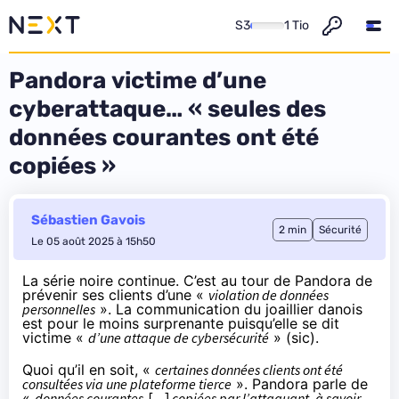
S3
1 Tio
Pandora victime d’une
cyberattaque… « seules des
données courantes ont été
copiées »
Sébastien Gavois
2 min
Sécurité
Le 05 août 2025 à 15h50
La série noire continue. C’est au tour de Pandora de
prévenir ses clients d’une «
violation de données
personnelles
». La communication du joaillier danois
est pour le moins surprenante puisqu’elle se dit
victime «
d’une attaque de cybersécurité
» (sic).
Quoi qu’il en soit, «
certaines données clients ont été
consultées via une plateforme tierce
». Pandora parle de
«
données courantes
[…]
copiées par l’attaquant, à savoir