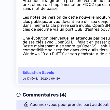
Attention, il s’agit de
la première version du st
prix, et non de l’implémentation FIDO2 qui es
sans mot de passe
.
Les notes de version
de cette nouvelle moutur
clés publique/privée devant être utilisée conjo
Sans, même la clé privée sera inutile. OpenSSH 
clés de sécurité via un port USB, d’autres pou
Une évolution bienvenue, et attendue par bea
de ses clés avec OpenSSH, il fallait en passer
Reste maintenant à attendre qu’OpenSSH soit la
compatibilité soit reprise dans des outils tiers,
Windows 10
ou
PuTTY et son générateur de cl
Sébastien Gavois
Le 17 février 2020 à 09h39
Commentaires (4)
Abonnez-vous pour prendre part au débat