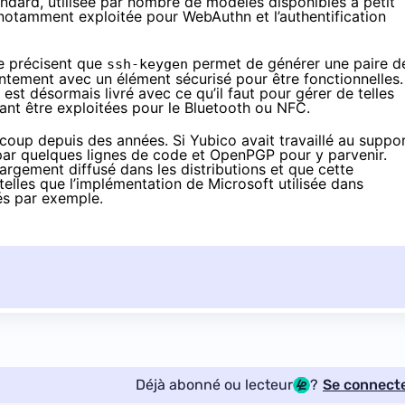
andard
, utilisée par nombre de modèles disponibles à petit
t notamment exploitée pour
WebAuthn et l’authentification
e précisent que
permet de générer une paire d
ssh-keygen
intement avec un élément sécurisé pour être fonctionnelles.
est désormais livré avec ce qu’il faut pour gérer de telles
vant être exploitées pour le Bluetooth ou NFC.
ucoup depuis des années. Si Yubico avait
travaillé au suppo
 par quelques lignes de code et OpenPGP pour y parvenir.
rgement diffusé dans les distributions et que cette
 telles que
l’implémentation de Microsoft
utilisée
dans
és
par exemple.
Déjà abonné ou lecteur
?
Se connect