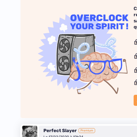
C
r
s
q
Perfect Slayer
Premium