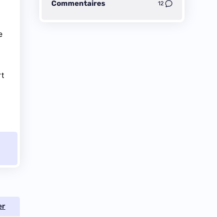
Commentaires
12
e
rt
er