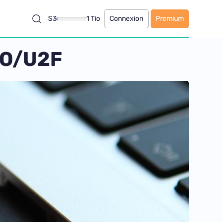
S3
1 Tio
Connexion
Premium
IDO/U2F