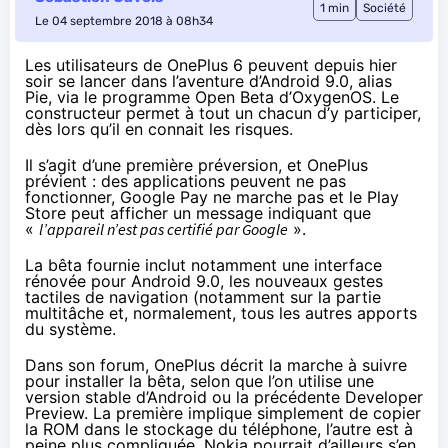
1 min
Société
Le 04 septembre 2018 à 08h34
Les utilisateurs de OnePlus 6 peuvent depuis hier
soir se lancer dans l’aventure d’Android 9.0, alias
Pie, via le programme Open Beta d’OxygenOS. Le
constructeur permet à tout un chacun d’y participer,
dès lors qu’il en connait les risques.
Il s’agit d’une première préversion, et OnePlus
prévient : des applications peuvent ne pas
fonctionner, Google Pay ne marche pas et le Play
Store peut afficher un message indiquant que
«
l’appareil n’est pas certifié par Google
».
La bêta fournie inclut notamment une interface
rénovée pour Android 9.0, les nouveaux gestes
tactiles de navigation (notamment sur la partie
multitâche et, normalement, tous les autres apports
du système.
Dans son forum
, OnePlus décrit la marche à suivre
pour installer la bêta, selon que l’on utilise une
version stable d’Android ou la précédente Developer
Preview. La première implique simplement de copier
la ROM dans le stockage du téléphone, l’autre est à
peine plus compliquée. Nokia pourrait d’ailleurs s’en