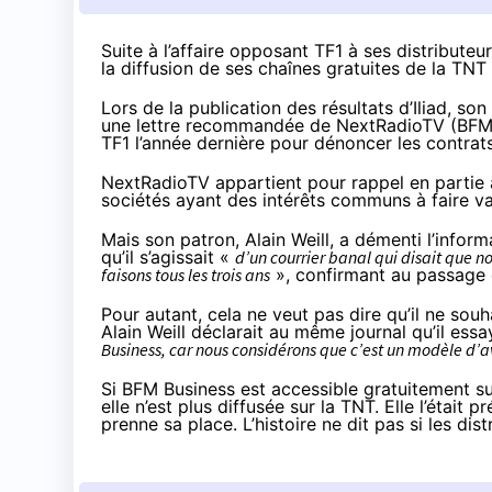
Suite à
l’affaire opposant TF1 à ses distributeu
la diffusion de ses chaînes gratuites de la TNT 
Lors de la publication des résultats d’Iliad, s
une lettre recommandée de NextRadioTV (BFM, 
TF1
l’année dernière
pour dénoncer les contrats
NextRadioTV appartient pour rappel en partie à
sociétés ayant des intérêts communs à faire val
Mais son patron, Alain Weill, a démenti l’infor
qu’il s’agissait «
d’un courrier banal qui disait que n
faisons tous les trois ans
», confirmant au passage q
Pour autant, cela ne veut pas dire qu’il ne sou
Alain Weill déclarait au même journal qu’il essa
Business, car nous considérons que c’est un modèle d’av
Si BFM Business est accessible gratuitement s
elle n’est plus diffusée sur la TNT. Elle l’étai
prenne sa place. L’histoire ne dit pas si les di