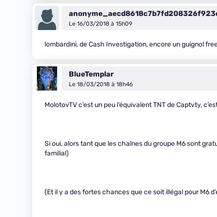
anonyme_aecd8618c7b7fd208326f923
Le 16/03/2018 à 15h09
lombardini, de Cash Investigation, encore un guignol fre
BlueTemplar
Le 18/03/2018 à 18h46
MolotovTV c’est un peu l’équivalent TNT de Captvty, c’es
Si oui, alors tant que les chaînes du groupe M6 sont grat
familial)
(Et il y a des fortes chances que ce soit illégal pour M6 d’