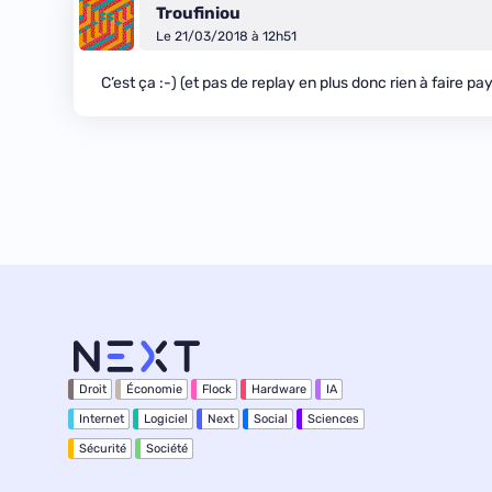
Troufiniou
Le 21/03/2018 à 12h51
C’est ça :-) (et pas de replay en plus donc rien à faire pa
Droit
Économie
Flock
Hardware
IA
Internet
Logiciel
Next
Social
Sciences
Sécurité
Société