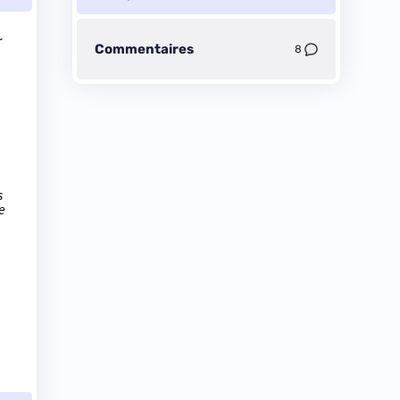
r
Commentaires
8
s
e