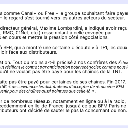
rs
comme Canal+ ou Free – le groupe souhaitant faire paye
– le regard s’est tourné vers les autres acteurs du secteur.
on directeur général, Maxime Lombardini, a indiqué avoir reçu
RMC, 01Net, etc.) ressemblant à celle envoyée par
 en cours et mettre la pression côté négociations.
 SFR, qui a montré une certaine « écoute » à TF1, les deux
oir face aux distributeurs.
mation. Tout du moins
a-t-il précisé
à nos confrères des
Écho
ous résilions le contrat par anticipation pour renégocier, comme nous l
u’il ne voulait pas être payé pour les chaînes de la TNT.
haite pas être payé pour certaines de ses chaînes.
Fin 2017
,
yait «
de convaincre les distributeurs d’accepter de rémunérer BFM
enir pour des chaînes aussi pointues que celle-là
».
ur de nombreux réseaux, notamment en ligne ou à la radio,
t précédemment en Ile-de-France, jusqu’à ce que BFM Paris ne
stributeurs ont décidé de sauter le pas la concernant ou non.