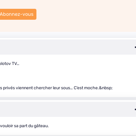
Abonnez-vous
olotov TV…
nes privés viennent chercher leur sous… C’est moche.&nbsp;
ouloir sa part du gâteau.