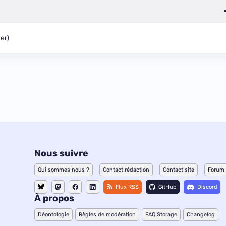
yer)
Nous suivre
Qui sommes nous ?
Contact rédaction
Contact site
Forum
Flux RSS
GitHub
Discord
À propos
Déontologie
Règles de modération
FAQ Storage
Changelog