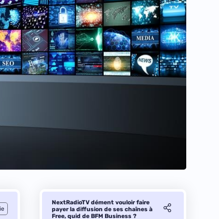
NextRadioTV dément vouloir faire
ie
payer la diffusion de ses chaînes à
Free, quid de BFM Business ?