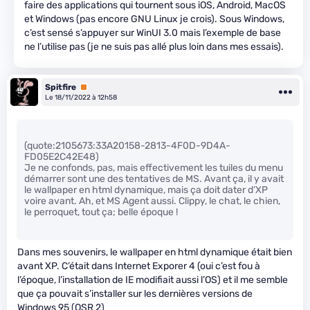
faire des applications qui tournent sous iOS, Android, MacOS
et Windows (pas encore GNU Linux je crois). Sous Windows,
c’est sensé s’appuyer sur WinUI 3.0 mais l’exemple de base
ne l’utilise pas (je ne suis pas allé plus loin dans mes essais).
Spitfire
Premium
Le 18/11/2022 à 12h58
(quote:2105673:33A20158-2813-4F0D-9D4A-
FD05E2C42E48)
Je ne confonds, pas, mais effectivement les tuiles du menu
démarrer sont une des tentatives de MS. Avant ça, il y avait
le wallpaper en html dynamique, mais ça doit dater d’XP
voire avant. Ah, et MS Agent aussi. Clippy, le chat, le chien,
le perroquet, tout ça; belle époque !
Dans mes souvenirs, le wallpaper en html dynamique était bien
avant XP. C’était dans Internet Exporer 4 (oui c’est fou à
l’époque, l’installation de IE modifiait aussi l’OS) et il me semble
que ça pouvait s’installer sur les dernières versions de
Windows 95 (OSR 2)