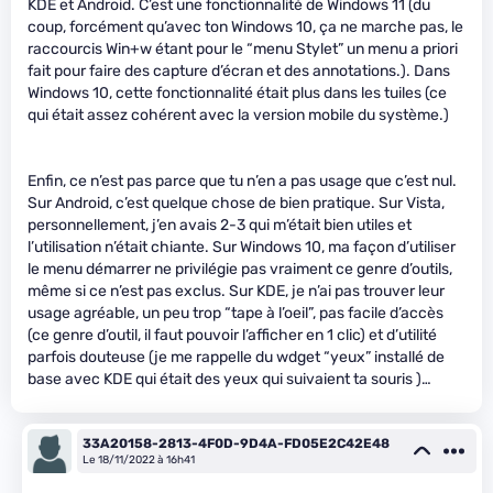
KDE et Android. C’est une fonctionnalité de Windows 11 (du
coup, forcément qu’avec ton Windows 10, ça ne marche pas, le
raccourcis Win+w étant pour le “menu Stylet” un menu a priori
fait pour faire des capture d’écran et des annotations.). Dans
Windows 10, cette fonctionnalité était plus dans les tuiles (ce
qui était assez cohérent avec la version mobile du système.)
Enfin, ce n’est pas parce que tu n’en a pas usage que c’est nul.
Sur Android, c’est quelque chose de bien pratique. Sur Vista,
personnellement, j’en avais 2-3 qui m’était bien utiles et
l’utilisation n’était chiante. Sur Windows 10, ma façon d’utiliser
le menu démarrer ne privilégie pas vraiment ce genre d’outils,
même si ce n’est pas exclus. Sur KDE, je n’ai pas trouver leur
usage agréable, un peu trop “tape à l’oeil”, pas facile d’accès
(ce genre d’outil, il faut pouvoir l’afficher en 1 clic) et d’utilité
parfois douteuse (je me rappelle du wdget “yeux” installé de
base avec KDE qui était des yeux qui suivaient ta souris )…
33A20158-2813-4F0D-9D4A-FD05E2C42E48
Le 18/11/2022 à 16h41