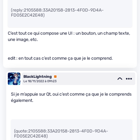
(reply:2105588:33A20158-2813-4F0D-9D4A-
FD05E2C42E48)
C’est tout ce qui compose une UI : un bouton, un champ texte,
une image, etc.
edit : en tout cas c’est comme ça que je le comprend.
BlackLightning
Premium
Le 18/11/2022 à 09h23
Si je m’appuie sur Qt, oui c’est comme ça que je le comprends
également.
(quote:2105588:33A20158-2813-4F0D-9D4A-
FD05E2C42E48)