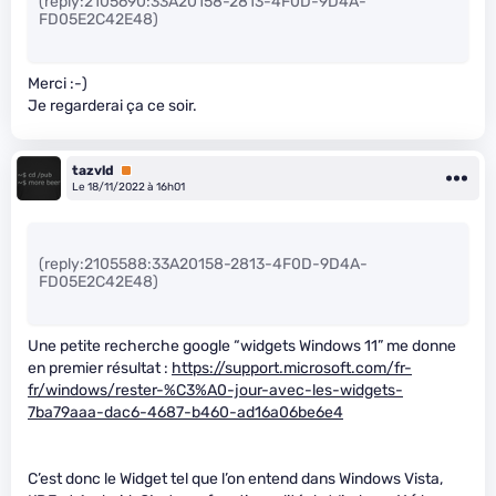
(reply:2105690:33A20158-2813-4F0D-9D4A-
FD05E2C42E48)
Merci :-)
Je regarderai ça ce soir.
tazvld
Premium
Le 18/11/2022 à 16h01
(reply:2105588:33A20158-2813-4F0D-9D4A-
FD05E2C42E48)
Une petite recherche google “widgets Windows 11” me donne
en premier résultat :
https://support.microsoft.com/fr-
fr/windows/rester-%C3%A0-jour-avec-les-widgets-
7ba79aaa-dac6-4687-b460-ad16a06be6e4
C’est donc le Widget tel que l’on entend dans Windows Vista,