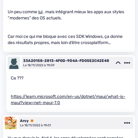
Un peu comme
iui
, mais intégrant mieux les apps aux styles
“modernes” des OS actuels.
Car moi ce qui me bloque avec ces SDK Windows, ça donne
des résultats propres, mais loin d’être crossplatform…
33A20158-2813-4F0D-9D4A-FD05E2C42E48
Le 18/11/2022 à 11h39
Ca ???
https://learn.microsoft.com/en-us/dotnet/maui/what-is-
maui?view=net-maui-7.0
Arcy
Premium
Le 18/11/2022 à 11h31