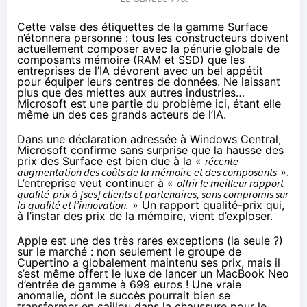
Cette valse des étiquettes de la gamme Surface
n’étonnera personne : tous les constructeurs doivent
actuellement composer avec la pénurie globale de
composants mémoire (RAM et SSD) que les
entreprises de l’IA dévorent avec un bel appétit
pour équiper leurs centres de données. Ne laissant
plus que des miettes aux autres industries…
Microsoft est une partie du problème ici, étant elle
même un des ces grands acteurs de l’IA.
Dans une déclaration adressée à
Windows Central
,
Microsoft confirme sans surprise que la hausse des
prix des Surface est bien due à la «
récente
augmentation des coûts de la mémoire et des composants
».
L’entreprise veut continuer à «
offrir le meilleur rapport
qualité-prix à [ses] clients et partenaires, sans compromis sur
la qualité et l’innovation.
» Un rapport qualité-prix qui,
à l’instar des prix de la mémoire, vient d’exploser.
Apple est une des très rares exceptions (la seule ?)
sur le marché : non seulement le groupe de
Cupertino a globalement maintenu ses prix, mais il
s’est même offert le luxe de lancer un MacBook Neo
d’entrée de gamme à 699 euros ! Une vraie
anomalie, dont le succès pourrait bien se
transformer en
caillou dans la chaussure pour le