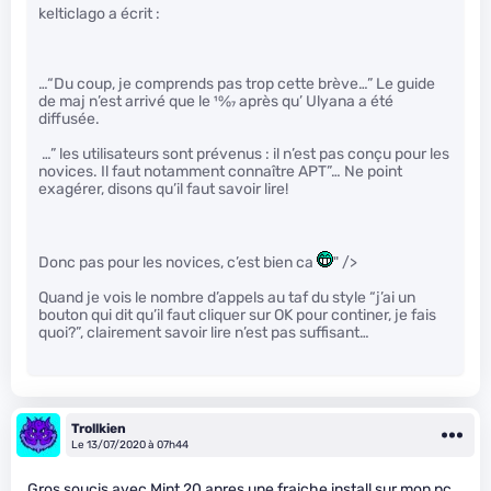
kelticlago a écrit :
…“Du coup, je comprends pas trop cette brève…” Le guide
de maj n’est arrivé que le
10
⁄
07
après qu’ Ulyana a été
diffusée.
…” les utilisateurs sont prévenus : il n’est pas conçu pour les
novices. Il faut notamment connaître APT”… Ne point
exagérer, disons qu’il faut savoir lire!
Donc pas pour les novices, c’est bien ca
" />
Quand je vois le nombre d’appels au taf du style “j’ai un
bouton qui dit qu’il faut cliquer sur OK pour continer, je fais
quoi?”, clairement savoir lire n’est pas suffisant…
Trollkien
Le 13/07/2020 à 07h44
Gros soucis avec Mint 20 apres une fraiche install sur mon pc