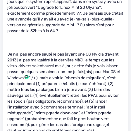
jours que le system report apparaît dans mon systray avec un
joli bouton vert “Upgrade to ‘Linux Mint 20 Ulyana’”,
exactement comme précédemment :??: Je pensais que c’était
une avancée qu’il y avait eu avec je-ne-sais-plus-quelle-
version de gérer les upgrade de Mint…? Ou alors c’est pour
passer de la 32bits à la 64 ?
Je n’ai pas encore sauté le pas (ayant une CG Nvidia d’avant
2013 j’ai pas mal galéré à la dernière MàJ, le temps que les
vieux drivers soient aussi mis à jour, cette fois je vais laisser
passer quelques semaines, comme je fais[ais] pour MacOS et
Windows
" /> ), mais à voir le “chemin de migration”, c’est
principalement (1) préparer le 64 bits (le cas échéant), (2)
mettre tous les packages bien à jour avant, (3) faire des
sauvegardes, (4) éventuellement retirer les PPAs pour éviter
les soucis (pas obligatoire, recommandé), et (5) lancer
l’installation avec 3 commandes terminal : “apt install
mintupgrade”, “mintupgrade download”, et “mintupgrade
upgrade” (probablement ce que fait le gros bouton vert
susnommé), puis gérer les cas des foreign packages (et
d’autres infos en cas de problèmes rencontrés).