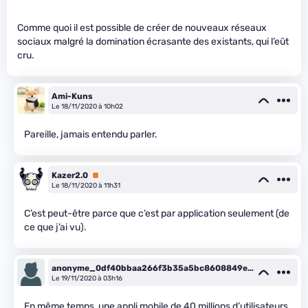
Comme quoi il est possible de créer de nouveaux réseaux
sociaux malgré la domination écrasante des existants, qui l’eût
cru.
Ami-Kuns
Le 18/11/2020 à 10h02
Pareille, jamais entendu parler.
Kazer2.0
Premium
Le 18/11/2020 à 11h31
C’est peut-être parce que c’est par application seulement (de
ce que j’ai vu).
anonyme_0df40bbaa266f3b35a5bc8608849e6
bb
Le 19/11/2020 à 03h16
En même temps, une appli mobile de 40 millions d’utilisateurs