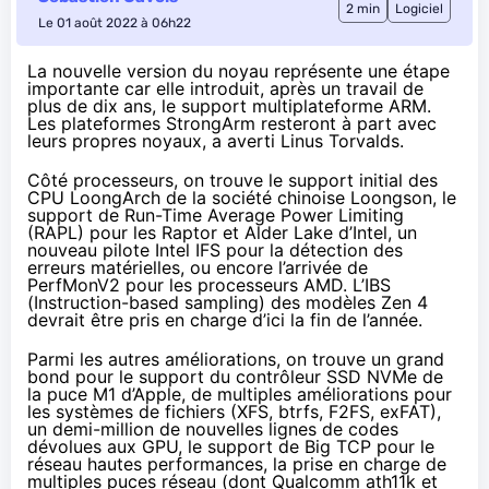
2 min
Logiciel
Le 01 août 2022 à 06h22
La nouvelle version du noyau
représente une étape
importante
car elle introduit, après un travail de
plus de dix ans
, le support multiplateforme ARM.
Les plateformes StrongArm resteront à part avec
leurs propres noyaux, a averti Linus Torvalds.
Côté processeurs, on trouve le support initial des
CPU LoongArch de la société chinoise Loongson, le
support de Run-Time Average Power Limiting
(RAPL) pour les Raptor et Alder Lake d’Intel, un
nouveau pilote Intel IFS pour la détection des
erreurs matérielles, ou encore l’arrivée de
PerfMonV2 pour les processeurs AMD. L’IBS
(Instruction-based sampling) des modèles Zen 4
devrait être pris en charge d’ici la fin de l’année.
Parmi les autres améliorations, on trouve un grand
bond pour le support du contrôleur SSD NVMe de
la puce M1 d’Apple, de multiples améliorations pour
les systèmes de fichiers (XFS, btrfs, F2FS, exFAT),
un demi-million de nouvelles lignes de codes
dévolues aux GPU
, le support de Big TCP pour le
réseau hautes performances, la prise en charge de
multiples puces réseau (dont Qualcomm ath11k et