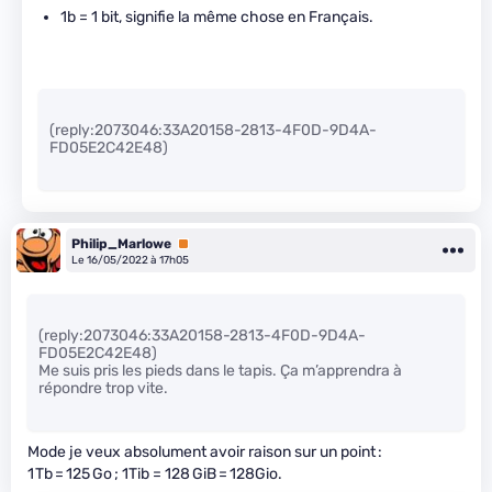
1b = 1 bit, signifie la même chose en Français.
(reply:2073046:33A20158-2813-4F0D-9D4A-
FD05E2C42E48)
Philip_Marlowe
Premium
Le 16/05/2022 à 17h05
(reply:2073046:33A20158-2813-4F0D-9D4A-
FD05E2C42E48)
Me suis pris les pieds dans le tapis. Ça m’apprendra à
répondre trop vite.
Mode je veux absolument avoir raison sur un point :
1 Tb = 125 Go ; 1Tib = 128 GiB = 128Gio.