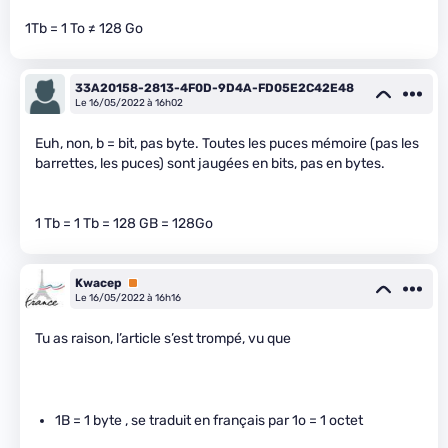
1Tb = 1 To ≠ 128 Go
33A20158-2813-4F0D-9D4A-FD05E2C42E48
Le 16/05/2022 à 16h02
Euh, non, b = bit, pas byte. Toutes les puces mémoire (pas les
barrettes, les puces) sont jaugées en bits, pas en bytes.
1 Tb = 1 Tb = 128 GB = 128Go
Kwacep
Premium
Le 16/05/2022 à 16h16
Tu as raison, l’article s’est trompé, vu que
1B = 1 byte , se traduit en français par 1o = 1 octet