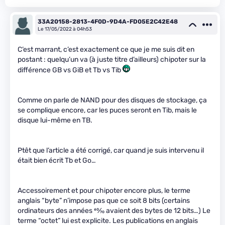
33A20158-2813-4F0D-9D4A-FD05E2C42E48
Le 17/05/2022 à 04h53
C’est marrant, c’est exactement ce que je me suis dit en
postant : quelqu’un va (à juste titre d’ailleurs) chipoter sur la
différence GB vs GiB et Tb vs Tib
Comme on parle de NAND pour des disques de stockage, ça
se complique encore, car les puces seront en Tib, mais le
disque lui-même en TB.
Ptêt que l’article a été corrigé, car quand je suis intervenu il
était bien écrit Tb et Go…
Accessoirement et pour chipoter encore plus, le terme
anglais “byte” n’impose pas que ce soit 8 bits (certains
ordinateurs des années
60
⁄
70
avaient des bytes de 12 bits…) Le
terme “octet” lui est explicite. Les publications en anglais