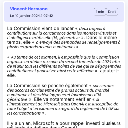
Vincent Hermann
1 min
Droit
Le 10 janvier 2024 à 07h12
La Commission
vient de lancer
«
deux appels à
contributions sur la concurrence dans les mondes virtuels et
l’intelligence artificielle (IA) générative
». Dans le même
temps, elle «
a envoyé des demandes de renseignements à
plusieurs grands acteurs numériques
».
«
Au terme de cet examen, il est possible que la Commission
organise un atelier au cours du second trimestre de 2024 afin
de réunir tous les différents points de vue qui se dégagent des
contributions et poursuivre ainsi cette réflexion
», ajoute-t-
elle.
La Commission se penche également «
sur certains
des accords conclus entre de grands acteurs du marché
numérique et des développeurs et fournisseurs d’IA
générative
». Elle va notamment vérifier «
si
l’investissement de Microsoft dans OpenAI est susceptible de
faire l’objet d’un examen au regard du règlement de l’UE sur
les concentrations
».
Il y a un an, Microsoft a pour rappel investi plusieurs
milliards de dollars dans OpenAI.