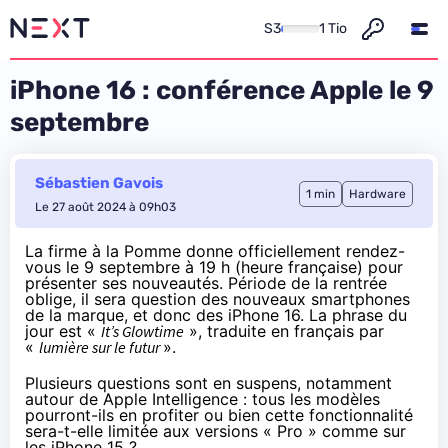
S3
1 Tio
iPhone 16 : conférence Apple le 9
septembre
Sébastien Gavois
1 min
Hardware
Le 27 août 2024 à 09h03
La firme à la Pomme donne officiellement rendez-
vous le 9 septembre à 19 h (heure française) pour
présenter ses nouveautés. Période de la rentrée
oblige, il sera question des nouveaux smartphones
de la marque, et donc des iPhone 16. La phrase du
jour est «
It’s Glowtime
», traduite en français par
«
lumière sur le futur
».
Plusieurs questions sont en suspens, notamment
autour de Apple Intelligence : tous les modèles
pourront-ils en profiter ou bien cette fonctionnalité
sera-t-elle limitée aux versions « Pro » comme sur
les iPhone 15 ?