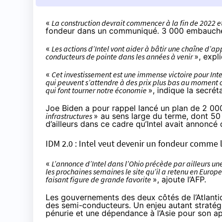
«
La construction devrait commencer à la fin de 2022 et
fondeur
dans un communiqué. 3 000 embauche
«
Les actions d’Intel vont aider à bâtir une chaîne d’ap
conducteurs de pointe dans les années à venir
», expl
«
Cet investissement est une immense victoire pour Inte
qui peuvent s’attendre à des prix plus bas au moment o
qui font tourner notre économie
», indique la secr
Joe Biden a pour rappel lancé un plan de 2 000 
infrastructures
» au sens large du terme, dont 50 
d’ailleurs dans ce cadre qu’Intel avait annoncé
IDM 2.0 : Intel veut devenir un fondeur comme 
«
L’annonce d’Intel dans l’Ohio précède par ailleurs une
les prochaines semaines le site qu’il a retenu en Euro
faisant figure de grande favorite
»,
ajoute l’AFP
.
Les gouvernements des deux côtés de l’Atlanti
des semi-conducteurs. Un enjeu autant stratég
pénurie et une dépendance à l’Asie pour son a