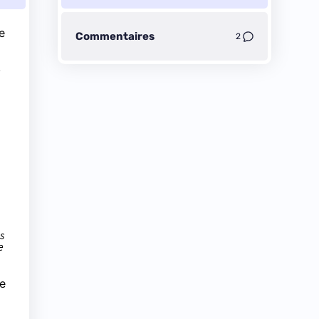
e
Commentaires
2
-
s
e
de