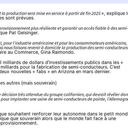
 la production sera mise en service à partir de fin 2025
»,
explique l
s sont prévues.
provisionnement plus résiliente et garantir un accès fiable à des semi
ique Pat Gelsinger.
l, pour l’industrie américaine et pour les consommateurs américains,
ù nous faisons revenir à domicile la production des semi-conducteurs
étaire au Commerce, Gina Raimondo.
milliards de dollars d’investissements publics dans les «
milliards pour la fabrication de semi-conducteurs. C’est
 deux nouvelles « fabs » en Arizona en mars dernier.
les autres (mais souverain)
 décision très attendue du groupe californien, qui devrait révéler dan
pe pour implanter une usine de semi-conducteurs de pointe, l’Allemagn
que souhaitent renforcer leur autonomie dans le petit mon
ique que souverain alors que le monde fait face à une
pprovisionnement.