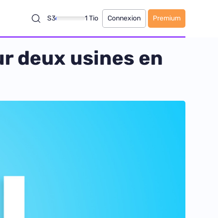
S3
1 Tio
Connexion
Premium
our deux usines en