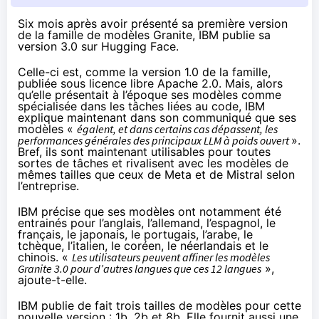
Six mois après avoir
présenté
sa première version
de la famille de modèles Granite, IBM
publie
sa
version 3.0 sur Hugging Face.
Celle-ci est, comme la version 1.0 de la famille,
publiée sous licence libre Apache 2.0. Mais, alors
qu’elle présentait à l’époque ses modèles comme
spécialisée dans les tâches liées au code, IBM
explique maintenant dans son
communiqué
que ses
modèles «
égalent, et dans certains cas dépassent, les
performances générales des principaux LLM à poids ouvert
».
Bref, ils sont maintenant utilisables pour toutes
sortes de tâches et rivalisent avec les modèles de
mêmes tailles que ceux de Meta et de Mistral selon
l’entreprise.
IBM précise que ses modèles ont notamment été
entrainés pour l’anglais, l’allemand, l’espagnol, le
français, le japonais, le portugais, l’arabe, le
tchèque, l’italien, le coréen, le néerlandais et le
chinois. «
Les utilisateurs peuvent affiner les modèles
Granite 3.0 pour d’autres langues que ces 12 langues
»,
ajoute-t-elle.
IBM
publie
de fait trois tailles de modèles pour cette
nouvelle version : 1b, 2b et 8b. Elle fournit aussi une