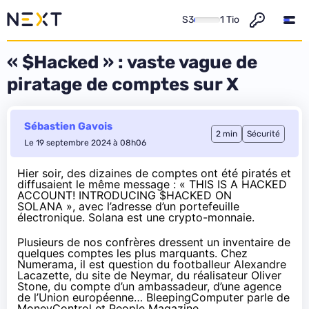
S3
1 Tio
« $Hacked » : vaste vague de
piratage de comptes sur X
Sébastien Gavois
2 min
Sécurité
Le 19 septembre 2024 à 08h06
Hier soir, des dizaines de comptes ont été piratés et
diffusaient le même message : « THIS IS A HACKED
ACCOUNT! INTRODUCING $HACKED ON
SOLANA », avec l’adresse d’un portefeuille
électronique. Solana est une crypto-monnaie.
Plusieurs de nos confrères dressent un inventaire de
quelques comptes les plus marquants.
Chez
Numerama
, il est question du footballeur Alexandre
Lacazette, du site de Neymar, du réalisateur Oliver
Stone, du compte d’un ambassadeur, d’une agence
de l’Union européenne…
BleepingComputer
parle de
MoneyControl et People Magazine.