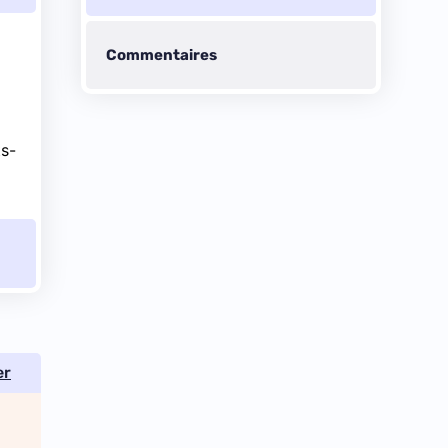
Commentaires
ts-
er