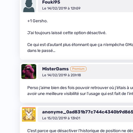
Fouki95
Le 14/02/2019 à 12h59
+1 Gersho.
J’ai toujours laissé cette option désactivé.
Ce qui est d’autant plus étonnant que ça n’empêche GMap
dans le passé…
MisterDams
Premium
Le 14/02/2019 à 20h18
Perso j’aime bien des fois pouvoir retrouver où j’étais à un
avoir une meilleure visibilité sur l’usage qui est fait de l’i
anonyme_0ad831b77c744c4340b9d865
Le 15/02/2019 à 13h01
C’est parce que désactiver l’historique de position ne dés