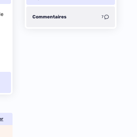
de
Commentaires
7
er