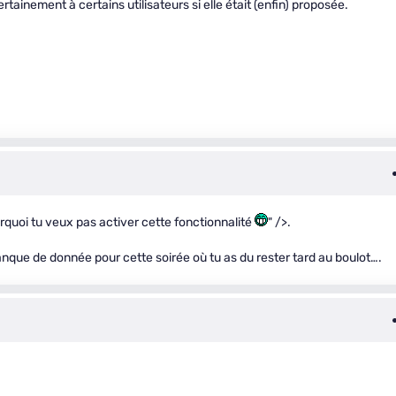
rtainement à certains utilisateurs si elle était (enfin) proposée.
urquoi tu veux pas activer cette fonctionnalité
" />.
 manque de donnée pour cette soirée où tu as du rester tard au boulot….