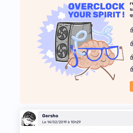
r
s
q
Gersho
Le 14/02/2019 à 10h29