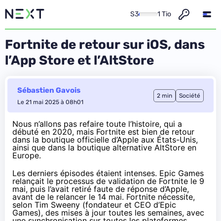
S3
1 Tio
Fortnite de retour sur iOS, dans
l’App Store et l’AltStore
Sébastien Gavois
2 min
Société
Le 21 mai 2025 à 08h01
Nous n’allons pas refaire toute l’histoire, qui a
débuté en 2020, mais Fortnite est
bien de retour
dans la boutique officielle d’Apple
aux États-Unis,
ainsi que dans la boutique alternative AltStore en
Europe.
Les derniers épisodes étaient intenses. Epic Games
relançait le processus de validation de Fortnite le 9
mai, puis l’avait retiré faute de réponse d’Apple,
avant de le relancer le 14 mai. Fortnite nécessite,
selon Tim Sweeny (fondateur et CEO d’Epic
Games), des mises à jour toutes les semaines, avec
une synchronisation sur toutes les plateformes.