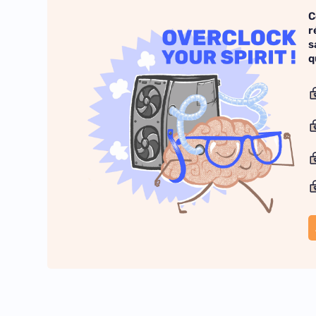
C
r
s
q