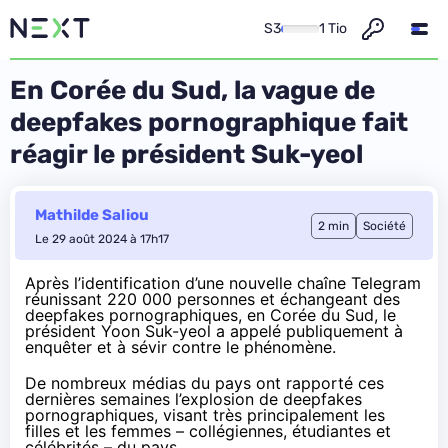
S3
1 Tio
En Corée du Sud, la vague de
deepfakes pornographique fait
réagir le président Suk-yeol
Mathilde Saliou
2 min
Société
Le 29 août 2024 à 17h17
Après l’identification d’une nouvelle chaîne Telegram
réunissant 220 000 personnes et échangeant des
deepfakes pornographiques, en Corée du Sud, le
président Yoon Suk-yeol a
appelé
publiquement à
enquêter et à sévir contre le phénomène.
De nombreux médias du pays ont rapporté ces
dernières semaines l’explosion de deepfakes
pornographiques, visant très principalement les
filles et les femmes – collégiennes, étudiantes et
célébrités – du pays.