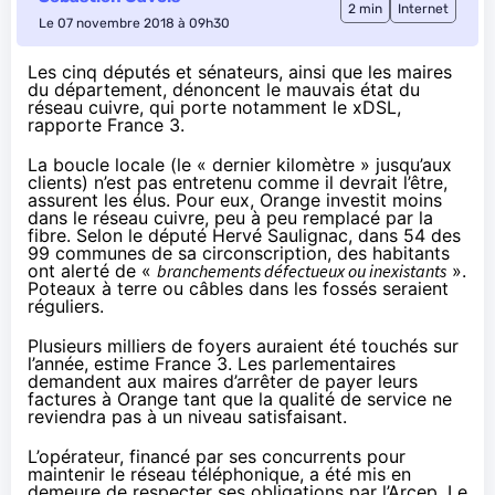
2 min
Internet
Le 07 novembre 2018 à 09h30
Les cinq députés et sénateurs, ainsi que les maires
du département, dénoncent le mauvais état du
réseau cuivre, qui porte notamment le xDSL,
rapporte France 3
.
La boucle locale (le « dernier kilomètre » jusqu’aux
clients) n’est pas entretenu comme il devrait l’être,
assurent les élus. Pour eux, Orange investit moins
dans le réseau cuivre, peu à peu remplacé par la
fibre. Selon le député Hervé Saulignac, dans 54 des
99 communes de sa circonscription, des habitants
ont alerté de «
branchements défectueux ou inexistants
».
Poteaux à terre ou câbles dans les fossés seraient
réguliers.
Plusieurs milliers de foyers auraient été touchés sur
l’année, estime France 3. Les parlementaires
demandent aux maires d’arrêter de payer leurs
factures à Orange tant que la qualité de service ne
reviendra pas à un niveau satisfaisant.
L’opérateur, financé par ses concurrents pour
maintenir le réseau téléphonique,
a été mis en
demeure
de respecter ses obligations par l’Arcep. Le