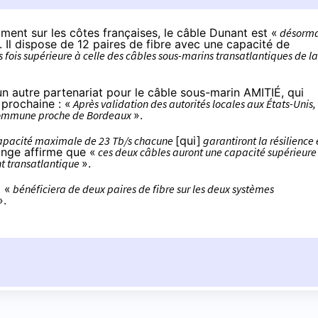
mment sur les côtes françaises,
le câble Dunant
est «
désorma
. Il dispose de 12 paires de fibre avec une capacité de
s fois supérieure à celle des câbles sous-marins transatlantiques de la
un autre partenariat pour le câble sous-marin AMITIÉ, qui
 prochaine : «
Après validation des autorités locales aux États-Unis, 
e commune proche de Bordeaux
».
capacité maximale de 23 Tb/s chacune
[qui]
garantiront la résilience 
ange affirme que «
ces deux câbles auront une capacité supérieure
ont transatlantique
».
t «
bénéficiera de deux paires de fibre sur les deux systèmes
».