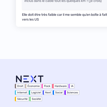
inclus dans le câble tout les quelques km ? (je crois)
Elle doit être très faible car il me semble qu’en boîte à 
vers les US
Droit
Économie
Flock
Hardware
IA
Internet
Logiciel
Next
Social
Sciences
Sécurité
Société