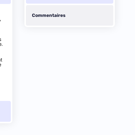
Commentaires
,
s
e.
nt
e