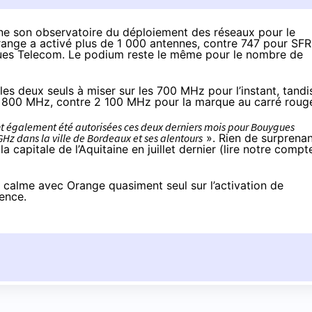
gne
son observatoire
du déploiement des réseaux pour le
ange a activé plus de 1 000 antennes, contre 747 pour SFR
ues Telecom. Le podium reste le même pour le nombre de
es deux seuls à miser sur les 700 MHz pour l’instant, tandi
1 800 MHz, contre 2 100 MHz pour la marque au carré roug
nt également été autorisées ces deux derniers mois pour Bouygues
Hz dans la ville de Bordeaux et ses alentours
». Rien de surprena
 capitale de l’Aquitaine en juillet dernier (lire
notre compt
ès calme avec Orange quasiment seul sur l’activation de
uence.