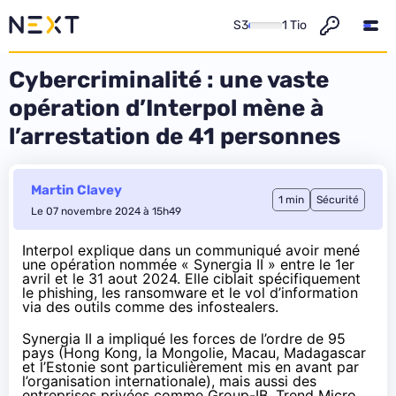
S3
1 Tio
Cybercriminalité : une vaste
opération d’Interpol mène à
l’arrestation de 41 personnes
Martin Clavey
1 min
Sécurité
Le 07 novembre 2024 à 15h49
Interpol explique dans un
communiqué
avoir mené
une opération nommée « Synergia II » entre le 1er
avril et le 31 aout 2024. Elle ciblait spécifiquement
le phishing, les ransomware et le vol d’information
via des outils comme des
infostealers
.
Synergia II a impliqué les forces de l’ordre de 95
pays (Hong Kong, la Mongolie, Macau, Madagascar
et l’Estonie sont particulièrement mis en avant par
l’organisation internationale), mais aussi des
entreprises privées comme Group-IB, Trend Micro,