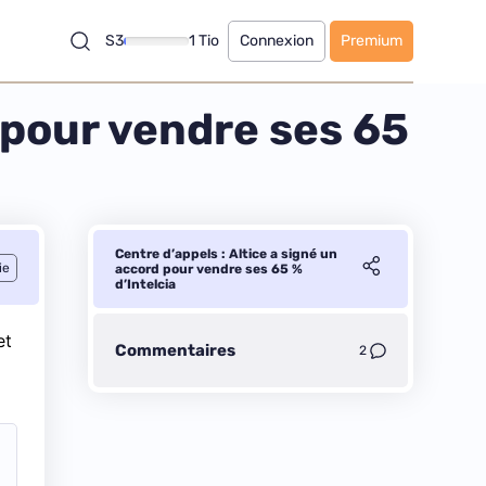
S3
1 Tio
Connexion
Premium
d pour vendre ses 65
Centre d’appels : Altice a signé un
ie
accord pour vendre ses 65 %
d’Intelcia
et
Commentaires
2