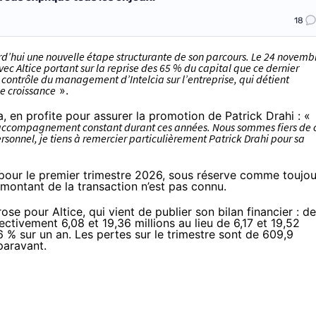
18
rd’hui une nouvelle étape structurante de son parcours. Le 24 novemb
ec Altice portant sur la reprise des 65 % du capital que ce dernier
 contrôle du management d’Intelcia sur l’entreprise, qui détient
e croissance
».
, en profite pour assurer la promotion de Patrick Drahi : «
 l’accompagnement constant durant ces années. Nous sommes fiers de 
ersonnel, je tiens à remercier particulièrement Patrick Drahi pour sa
e pour le premier trimestre 2026, sous réserve comme toujou
 montant de la transaction n’est pas connu.
e pour Altice, qui vient de publier son bilan financier : d
ectivement 6,08 et 19,36 millions au lieu de 6,17 et 19,52
,6 % sur un an. Les pertes sur le trimestre sont de 609,9
paravant.