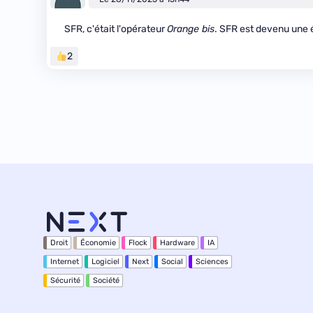
SFR, c'était l'opérateur
Orange bis
. SFR est devenu une
2
Droit
Économie
Flock
Hardware
IA
Internet
Logiciel
Next
Social
Sciences
Sécurité
Société