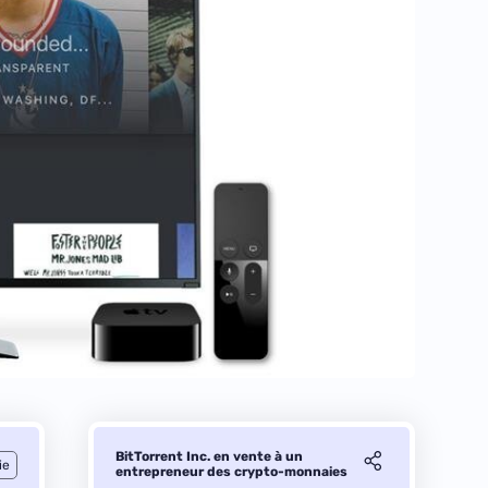
BitTorrent Inc. en vente à un
ie
entrepreneur des crypto-monnaies