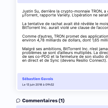
Justin Su, derrière la crypto-monnaie TRON, a of
µTorrent,
rapporte Variety
. L’opération ne serai
La tentative de rachat avait été révélée le mois
BitTorrent Inc. aurait violé une clause de l’acc
Comme d’autres, TRON promet des applications 
environ 4,78 milliards de dollars, dont 1,65 mi
Malgré ses ambitions, BitTorrent Inc. n’est jama
problèmes se sont d’ailleurs multipliés. La dir
de ses co-PDG
et la fermeture de son studio d
en direct et
de Sync
(devenu Resilio Connect).
Sébastien Gavois
Le 13 juin 2018 à 09h32
Commentaires (1)