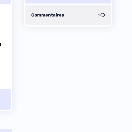
t
Commentaires
1
t