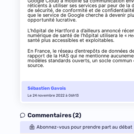
Google Cloud a modifié sa communication enve
réticents à utiliser ses services par peur de la
de sécurité, de conformité et de confidentialit
que le service de Google cherche à devenir plus
opportunité lucrative.
L’hôpital de Hartford a d’ailleurs
annoncé
récem
numérique de santé de l’hôpital utilisera le «
Hea
santé plus accessibles et exploitables.
En France, le réseau d’entrepôts de données de
rapport de la HAS
qui ne mentionne aucunement 
modèles standards ouverts, un socle commun d
source.
Sébastien Gavois
Le 24 novembre 2022 à 06h13
Commentaires (2)
Abonnez-vous pour prendre part au débat